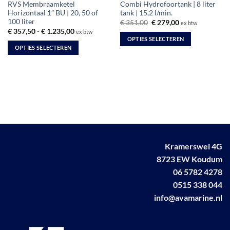
RVS Membraamketel
Combi Hydrofoortank | 8 liter
Horizontaal 1″ BU | 20, 50 of
tank | 15,2 l/min.
100 liter
Oorspronkelijke
Huidige
€
351,00
€
279,00
ex btw
prijs
prijs
Prijsklasse:
€
357,50
-
€
1.235,00
ex btw
was:
is:
€ 357,50
OPTIES SELECTEREN
€ 351,00.
€ 279,00.
tot
OPTIES SELECTEREN
Dit
€ 1.235,00
Dit
product
product
heeft
heeft
meerdere
meerdere
variaties.
variaties.
Deze
Deze
optie
optie
kan
kan
gekozen
Kramerswei 4G
gekozen
worden
worden
8723 EW Koudum
op
op
de
06 5782 4278
de
productpagina
0515 338 044
productpagina
info@avamarine.nl