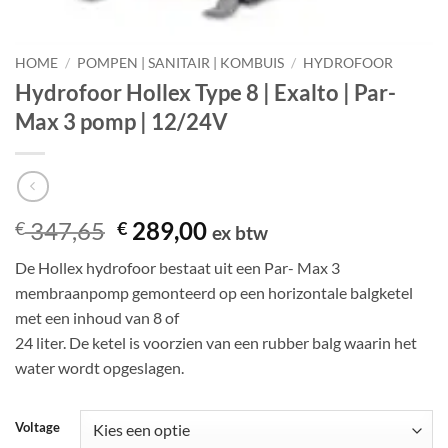
HOME
/
POMPEN | SANITAIR | KOMBUIS
/
HYDROFOOR
Hydrofoor Hollex Type 8 | Exalto | Par-
Max 3 pomp | 12/24V
Oorspronkelijke
Huidige
347,65
289,00
€
€
ex btw
prijs
prijs
De Hollex hydrofoor bestaat uit een Par- Max 3
was:
is:
membraanpomp gemonteerd op een horizontale balgketel
€ 347,65.
€ 289,00.
met een inhoud van 8 of
24 liter. De ketel is voorzien van een rubber balg waarin het
water wordt opgeslagen.
Voltage