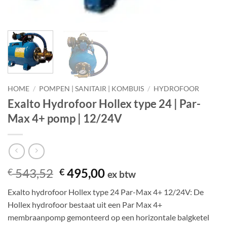
HOME
/
POMPEN | SANITAIR | KOMBUIS
/
HYDROFOOR
Exalto Hydrofoor Hollex type 24 | Par-
Max 4+ pomp | 12/24V
Oorspronkelijke
Huidige
543,52
495,00
€
€
ex btw
prijs
prijs
Exalto hydrofoor Hollex type 24 Par-Max 4+ 12/24V: De
was:
is:
Hollex hydrofoor bestaat uit een Par Max 4+
€ 543,52.
€ 495,00.
membraanpomp gemonteerd op een horizontale balgketel