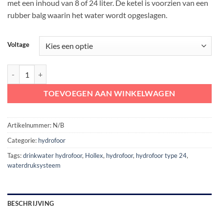
met een inhoud van 8 of 24 liter. De ketel is voorzien van een
rubber balg waarin het water wordt opgeslagen.
Voltage
Exalto Hydrofoor Hollex type 24 | Par-Max 4+ pomp | 12/24V aantal
TOEVOEGEN AAN WINKELWAGEN
Artikelnummer:
N/B
Categorie:
hydrofoor
Tags:
drinkwater hydrofoor
,
Hollex
,
hydrofoor
,
hydrofoor type 24
,
waterdruksysteem
BESCHRIJVING