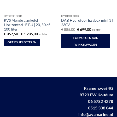
HYDROFOOR
HYDROFOOR
RVS Membraamketel
DAB Hydrofoor E.sybox mini 3 |
Horizontaal 1″ BU | 20, 50 of
230V
100 liter
Oorspronkelijke
Huidige
€
885,00
€
699,00
ex btw
prijs
prijs
Prijsklasse:
€
357,50
-
€
1.235,00
ex btw
was:
is:
€ 357,50
TOEVOEGEN AAN
€ 885,00.
€ 699,00.
tot
OPTIES SELECTEREN
€ 1.235,00
WINKELWAGEN
Dit
product
heeft
meerdere
variaties.
Deze
optie
kan
Kramerswei 4G
gekozen
8723 EW Koudum
worden
06 5782 4278
op
0515 338 044
de
info@avamarine.nl
productpagina