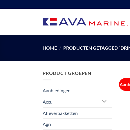
Ga
naar
inhoud
HOME
/
PRODUCTEN GETAGGED “DRI
PRODUCT GROEPEN
Aanb
Aanbiedingen
Accu
Afleverpakketten
Agri