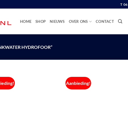
T 0
HOME
SHOP
NIEUWS
OVER ONS
CONTACT
NKWATER HYDROFOOR”
ieding!
Aanbieding!