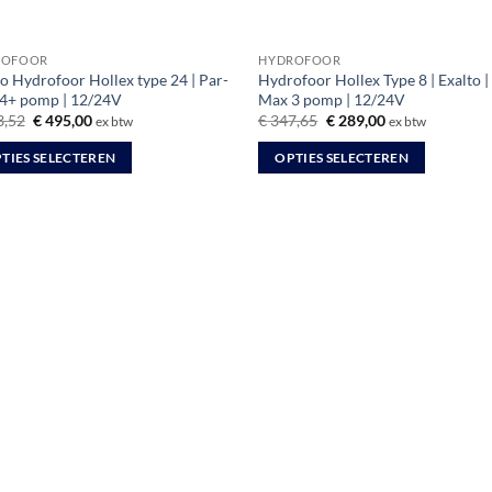
ROFOOR
HYDROFOOR
to Hydrofoor Hollex type 24 | Par-
Hydrofoor Hollex Type 8 | Exalto |
4+ pomp | 12/24V
Max 3 pomp | 12/24V
Oorspronkelijke
Huidige
Oorspronkelijke
Huidige
,52
€
495,00
€
347,65
€
289,00
ex btw
ex btw
prijs
prijs
prijs
prijs
was:
is:
was:
is:
TIES SELECTEREN
OPTIES SELECTEREN
€ 543,52.
€ 495,00.
€ 347,65.
€ 289,00.
Dit
uct
product
heeft
dere
meerdere
ties.
variaties.
Deze
optie
kan
zen
gekozen
en
worden
op
de
uctpagina
productpagina