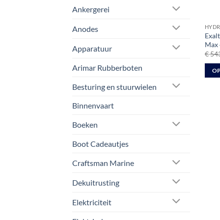
Ankergerei
HYD
Anodes
Exal
Max 
Apparatuur
€
543
Arimar Rubberboten
OP
Dit
Besturing en stuurwielen
prod
Binnenvaart
heeft
meer
Boeken
varia
Deze
Boot Cadeautjes
optie
kan
Craftsman Marine
geko
Dekuitrusting
word
op
Elektriciteit
de
prod