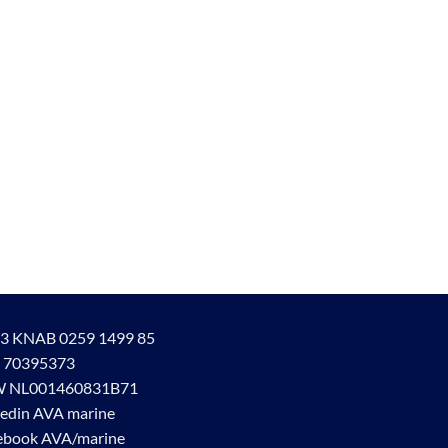
3 KNAB 0259 1499 85
 70395373
 NL001460831B71
kedin AVA marine
ebook AVA/marine