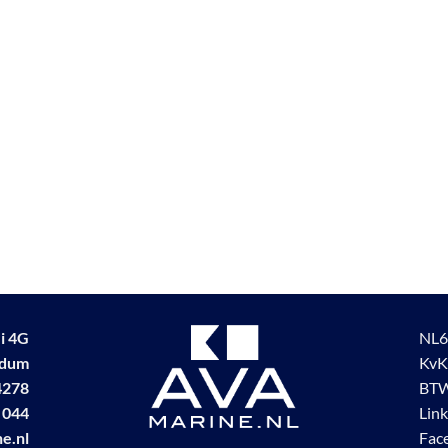
i 4G
NL6
udum
KvK
4278
BTW
 044
Lin
e.nl
Fac