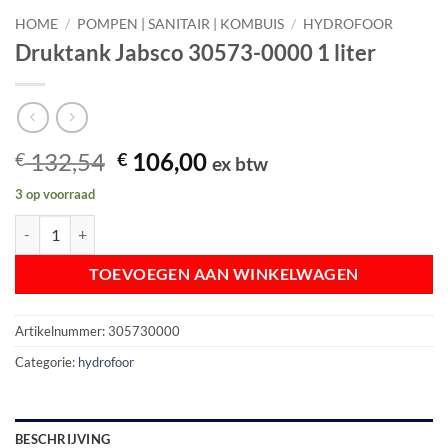
HOME
/
POMPEN | SANITAIR | KOMBUIS
/
HYDROFOOR
Druktank Jabsco 30573-0000 1 liter
Oorspronkelijke
Huidige
132,54
106,00
€
€
ex btw
prijs
prijs
3 op voorraad
was:
is:
Druktank Jabsco 30573-0000 1 liter aantal
€ 132,54.
€ 106,00.
TOEVOEGEN AAN WINKELWAGEN
Artikelnummer:
305730000
Categorie:
hydrofoor
BESCHRIJVING