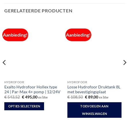
GERELATEERDE PRODUCTEN
Aanbieding!
Aanbieding!
HYDROFOOR
HYDROFOOR
Exalto Hydrofoor Hollex type
Losse Hydrofoor Druktank 8L
24 | Par-Max 4+ pomp | 12/24V
met bevestigingsplaat
Oorspronkelijke
Huidige
Oorspronkelijke
Huidige
€
543,52
€
495,00
€
108,50
€
89,00
ex btw
ex btw
prijs
prijs
prijs
prijs
was:
is:
was:
is:
OPTIES SELECTEREN
TOEVOEGEN AAN
€ 543,52.
€ 495,00.
€ 108,50.
€ 89,00.
Dit
WINKELWAGEN
product
heeft