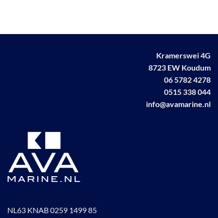
meerdere
variaties.
Deze
optie
kan
Kramerswei 4G
gekozen
worden
8723 EW Koudum
op
06 5782 4278
de
0515 338 044
productpagina
info@avamarine.nl
NL63 KNAB 0259 1499 85