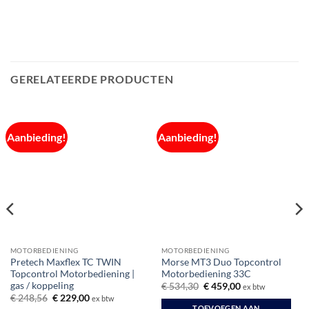
GERELATEERDE PRODUCTEN
Aanbieding!
Aanbieding!
MOTORBEDIENING
MOTORBEDIENING
Pretech Maxflex TC TWIN
Morse MT3 Duo Topcontrol
Topcontrol Motorbediening |
Motorbediening 33C
gas / koppeling
Oorspronkelijke
Huidige
€
534,30
€
459,00
ex btw
prijs
prijs
Oorspronkelijke
Huidige
€
248,56
€
229,00
ex btw
was:
is:
prijs
prijs
TOEVOEGEN AAN