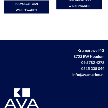
€ 534,30.
€ 459,00.
was:
is:
TOEVOEGEN AAN
€ 248,56.
€ 229,00.
WINKELWAGEN
WINKELWAGEN
Kramerswei 4G
8723 EW Koudum
06 5782 4278
0515 338 044
info@avamarine.nl