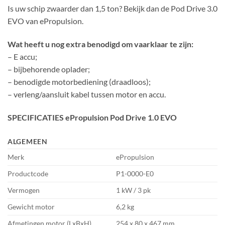
Is uw schip zwaarder dan 1,5 ton? Bekijk dan de Pod Drive 3.0
EVO van ePropulsion.
Wat heeft u nog extra benodigd om vaarklaar te zijn:
– E accu;
– bijbehorende oplader;
– benodigde motorbediening (draadloos);
– verleng/aansluit kabel tussen motor en accu.
SPECIFICATIES ePropulsion Pod Drive 1.0
EVO
ALGEMEEN
Merk
ePropulsion
Productcode
P1-0000-E0
Vermogen
1 kW / 3 pk
Gewicht motor
6,2 kg
Afmetingen motor (LxBxH)
254 x 80 x 467 mm