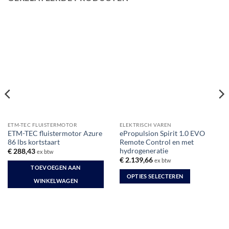
ETM-TEC FLUISTERMOTOR
ELEKTRISCH VAREN
ETM-TEC fluistermotor Azure
ePropulsion Spirit 1.0 EVO
86 lbs kortstaart
Remote Control en met
hydrogeneratie
€
288,43
ex btw
€
2.139,66
ex btw
TOEVOEGEN AAN
OPTIES SELECTEREN
WINKELWAGEN
Dit
product
heeft
meerdere