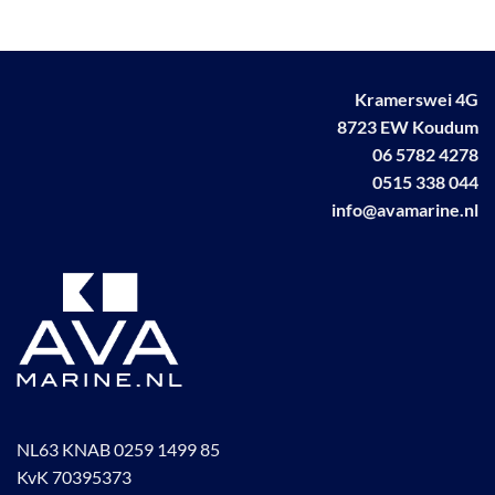
variaties.
Deze
optie
kan
Kramerswei 4G
gekozen
worden
8723 EW Koudum
op
06 5782 4278
de
0515 338 044
productpagina
info@avamarine.nl
NL63 KNAB 0259 1499 85
KvK 70395373