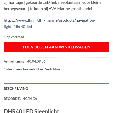
zijmontage | gekeurde LED hek sleeplantaarn voor kleine
€ 289,00.
€ 275,00.
beroepsvaart | te koop bij AVA Marine groothandel
https://www.dhr.nl/dhr-marine/products/navigation-
lights/dhr40-led
1 op voorraad
TOEVOEGEN AAN WINKELWAGEN
Artikelnummer:
40.04.09.01
Categorieën:
hekverlichting
,
Verlichting
BESCHRIJVING
BEOORDELINGEN (0)
DHR40 LED Sleeplicht