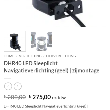
HOME
/
VERLICHTING
/
HEKVERLICHTING
DHR40 LED Sleeplicht
Navigatieverlichting (geel) | zijmontage
Oorspronkelijke
Huidige
289,00
275,00
€
€
ex btw
prijs
prijs
DHR40 LED Sleeplicht Navigatieverlichting (geel) |
was:
is: