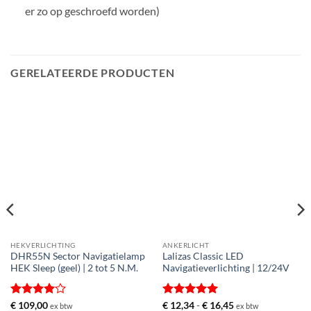
er zo op geschroefd worden)
GERELATEERDE PRODUCTEN
HEKVERLICHTING
ANKERLICHT
DHR55N Sector Navigatielamp
Lalizas Classic LED
HEK Sleep (geel) | 2 tot 5 N.M.
Navigatieverlichting | 12/24V
Gewaardeerd
Gewaardeerd
Prijsklasse:
€
109,00
€
12,34
-
€
16,45
ex btw
ex btw