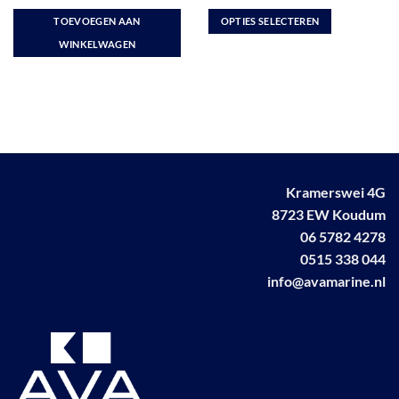
€ 12,34
4
uit 5
5
uit 5
tot
TOEVOEGEN AAN
OPTIES SELECTEREN
€ 16,45
Dit
WINKELWAGEN
product
heeft
meerdere
variaties.
Deze
optie
kan
Kramerswei 4G
gekozen
worden
8723 EW Koudum
op
06 5782 4278
de
0515 338 044
productpagina
info@avamarine.nl