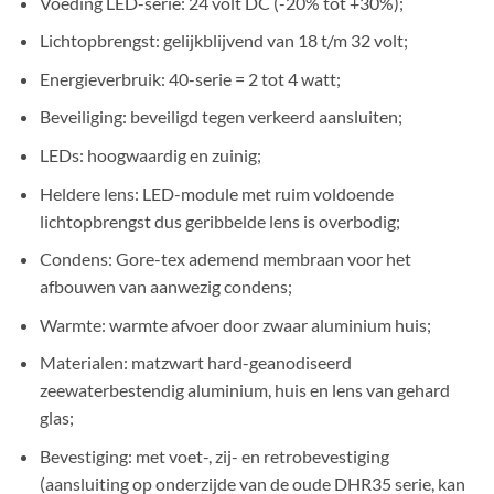
Voeding LED-serie: 24 volt DC (-20% tot +30%);
Lichtopbrengst: gelijkblijvend van 18 t/m 32 volt;
Energieverbruik: 40-serie = 2 tot 4 watt;
Beveiliging: beveiligd tegen verkeerd aansluiten;
LEDs
: hoogwaardig en zuinig;
Heldere lens
: LED-module met ruim voldoende
lichtopbrengst dus geribbelde lens is overbodig;
Condens
: Gore-tex ademend membraan voor het
afbouwen van aanwezig condens;
Warmte
: warmte afvoer door zwaar aluminium huis;
Materialen
: matzwart hard-geanodiseerd
zeewaterbestendig aluminium, huis en lens van gehard
glas;
Bevestiging
: met voet-, zij- en retrobevestiging
(aansluiting op onderzijde van de oude DHR35 serie, kan