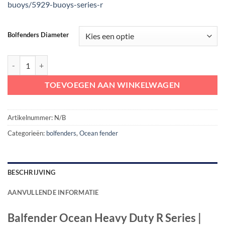
buoys/5929-buoys-series-r
€ 266,61
Bolfenders Diameter
Balfender Ocean Heavy Duty R Series | WIT aantal
TOEVOEGEN AAN WINKELWAGEN
Artikelnummer:
N/B
Categorieën:
bolfenders
,
Ocean fender
BESCHRIJVING
AANVULLENDE INFORMATIE
Balfender Ocean Heavy Duty R Series |