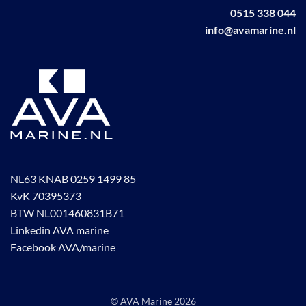
op
0515 338 044
productpagina
de
info@avamarine.nl
productpagina
NL63 KNAB 0259 1499 85
KvK 70395373
BTW NL001460831B71
Linkedin AVA marine
Facebook AVA/marine
© AVA Marine
2026