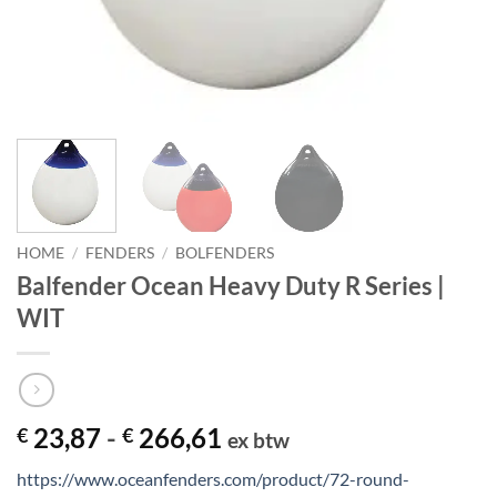
HOME
/
FENDERS
/
BOLFENDERS
Balfender Ocean Heavy Duty R Series |
WIT
Prijsklasse:
23,87
-
266,61
€
€
ex btw
€ 23,87
https://www.oceanfenders.com/product/72-round-
tot