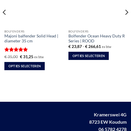
BOLFENDERS
BOLFENDERS
Majoni balfender Solid Head |
Bolfender Ocean Heavy Duty R
diameter 35 cm
Series | ROOD
Prijsklasse:
€
23,87
-
€
266,61
ex btw
€ 23,87
tot
OPTIES SELECTEREN
Gewaardeerd
Oorspronkelijke
Huidige
€
35,00
€
31,25
ex btw
€ 266,61
prijs
prijs
5
uit 5
Dit
was:
is:
OPTIES SELECTEREN
€ 35,00.
€ 31,25.
product
Dit
heeft
product
meerdere
heeft
variaties.
meerdere
Deze
variaties.
optie
Deze
kan
optie
gekozen
Kramerswei 4G
kan
worden
8723 EW Koudum
gekozen
op
worden
06 5782 4278
de