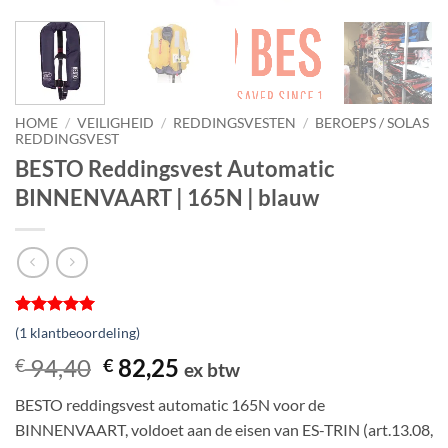
HOME
/
VEILIGHEID
/
REDDINGSVESTEN
/
BEROEPS / SOLAS
REDDINGSVEST
BESTO Reddingsvest Automatic
BINNENVAART | 165N | blauw
Gewaardeerd
1
(
1
klantbeoordeling)
5
op 5
gebaseerd
Oorspronkelijke
Huidige
94,40
82,25
€
€
ex btw
op
prijs
prijs
klantbeoordeling
BESTO reddingsvest automatic 165N voor de
was:
is:
BINNENVAART, voldoet aan de eisen van ES-TRIN (art.13.08,
€ 94,40.
€ 82,25.