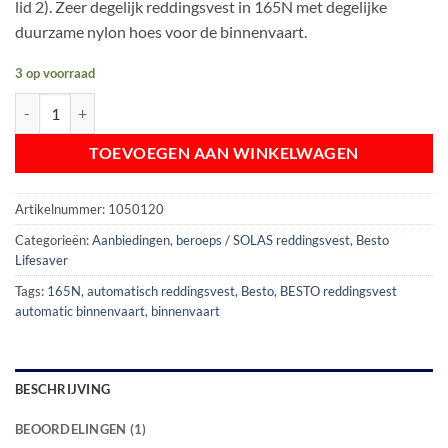
lid 2). Zeer degelijk reddingsvest in 165N met degelijke
duurzame nylon hoes voor de binnenvaart.
3 op voorraad
BESTO Reddingsvest Automatic BINNENVAART | 165N | blauw aantal
TOEVOEGEN AAN WINKELWAGEN
Artikelnummer:
1050120
Categorieën:
Aanbiedingen
,
beroeps / SOLAS reddingsvest
,
Besto
Lifesaver
Tags:
165N
,
automatisch reddingsvest
,
Besto
,
BESTO reddingsvest
automatic binnenvaart
,
binnenvaart
BESCHRIJVING
BEOORDELINGEN (1)