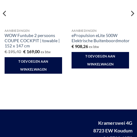
AANBIEDINGEN
AANBIEDINGEN
WOW Funtube 2 persoons
ePropulsion eLite 500W
COUPE COCKPIT | towable |
Elektrische Buitenboordmotor
152 x 147 cm
€
908,26
ex btw
Oorspronkelijke
Huidige
€
195,40
€
169,00
ex btw
prijs
prijs
TOEVOEGEN AAN
was:
is:
TOEVOEGEN AAN
€ 195,40.
€ 169,00.
WINKELWAGEN
WINKELWAGEN
Kramerswei 4G
8723 EW Koudum