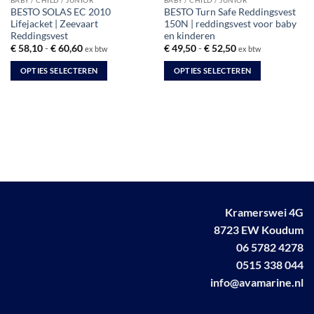
BABY / CHILD / JUNIOR
BABY / CHILD / JUNIOR
BESTO SOLAS EC 2010
BESTO Turn Safe Reddingsvest
Lifejacket | Zeevaart
150N | reddingsvest voor baby
Reddingsvest
en kinderen
Prijsklasse:
Prijsklasse:
€
58,10
-
€
60,60
€
49,50
-
€
52,50
ex btw
ex btw
€ 58,10
€ 49,50
tot
tot
OPTIES SELECTEREN
OPTIES SELECTEREN
€ 60,60
€ 52,50
Dit
Dit
product
product
heeft
heeft
meerdere
meerdere
variaties.
variaties.
Deze
Deze
optie
optie
kan
kan
gekozen
gekozen
Kramerswei 4G
worden
worden
8723 EW Koudum
op
op
06 5782 4278
de
de
0515 338 044
productpagina
productpagina
info@avamarine.nl