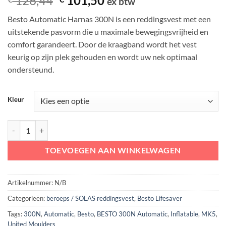
126,44
101,50
ex btw
op
prijs
prijs
klantbeoordelingen
Besto Automatic Harnas 300N is een reddingsvest met een
was:
is:
uitstekende pasvorm die u maximale bewegingsvrijheid en
€ 126,44.
€ 101,50.
comfort garandeert. Door de kraagband wordt het vest
keurig op zijn plek gehouden en wordt uw nek optimaal
ondersteund.
Kleur
BESTO Automatic 300N Reddingsvest | Navy / Zwart / Rood aantal
TOEVOEGEN AAN WINKELWAGEN
Artikelnummer:
N/B
Categorieën:
beroeps / SOLAS reddingsvest
,
Besto Lifesaver
Tags:
300N
,
Automatic
,
Besto
,
BESTO 300N Automatic
,
Inflatable
,
MK5
,
United Moulders