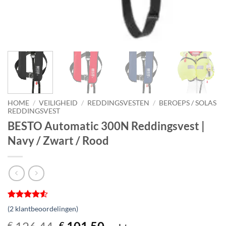
HOME
/
VEILIGHEID
/
REDDINGSVESTEN
/
BEROEPS / SOLAS
REDDINGSVEST
BESTO Automatic 300N Reddingsvest |
Navy / Zwart / Rood
Gewaardeerd
2
(
2
klantbeoordelingen)
4.5
op 5
gebaseerd
Oorspronkelijke
Huidige
€
€