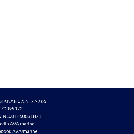
3 KNAB 0259 1499 85
 70395373
 NL001460831B71
kedin AVA marine
ebook AVA/marine