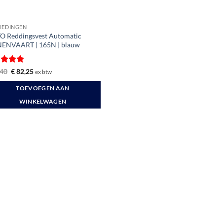
IEDINGEN
O Reddingsvest Automatic
ENVAART | 165N | blauw
ardeerd
Oorspronkelijke
Huidige
40
€
82,25
ex btw
prijs
prijs
t 5
was:
is:
TOEVOEGEN AAN
€ 94,40.
€ 82,25.
WINKELWAGEN