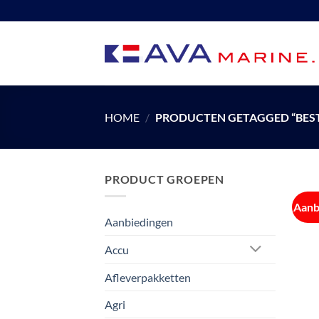
Ga
naar
inhoud
HOME
/
PRODUCTEN GETAGGED “BEST
PRODUCT GROEPEN
Aanb
Aanbiedingen
Accu
Afleverpakketten
Agri