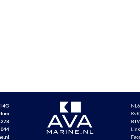
i 4G
NL6
udum
KvK
4278
BTW
 044
Lin
e.nl
Fac