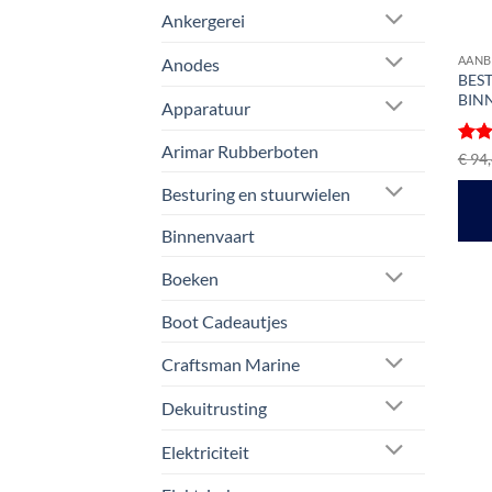
Ankergerei
AANB
Anodes
BEST
BINN
Apparatuur
Arimar Rubberboten
Gewa
€
94,
5
ui
Besturing en stuurwielen
Binnenvaart
Boeken
Boot Cadeautjes
Craftsman Marine
Dekuitrusting
Elektriciteit