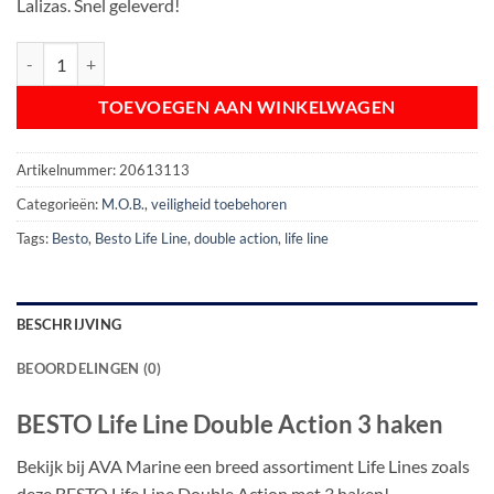
Lalizas. Snel geleverd!
BESTO Life Line Double Action 3 haken aantal
TOEVOEGEN AAN WINKELWAGEN
Artikelnummer:
20613113
Categorieën:
M.O.B.
,
veiligheid toebehoren
Tags:
Besto
,
Besto Life Line
,
double action
,
life line
BESCHRIJVING
BEOORDELINGEN (0)
BESTO Life Line Double Action 3 haken
Bekijk bij AVA Marine een breed assortiment Life Lines zoals
deze BESTO Life Line Double Action met 3 haken!