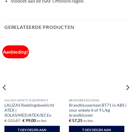
Voldoet aan de ISAF Offshore regels
GERELATEERDE PRODUCTEN
Aanbieding!
LALIZAS SAFETY EQUIPMENT
BRANDBEVEILIGING
LALIZAS Reddingsboeilicht
Brandblusserkast BT71 in ABS |
ATEX |
voor enkele 6 of 9 L/kg
SOLAS/MED/ATEX/IECEx
brandblusser
Oorspronkelijke
Huidige
€
133,87
€
99,00
€
57,25
ex btw
ex btw
prijs
prijs
was:
is:
TOEVOEGEN AAN
TOEVOEGEN AAN
€ 133,87.
€ 99,00.