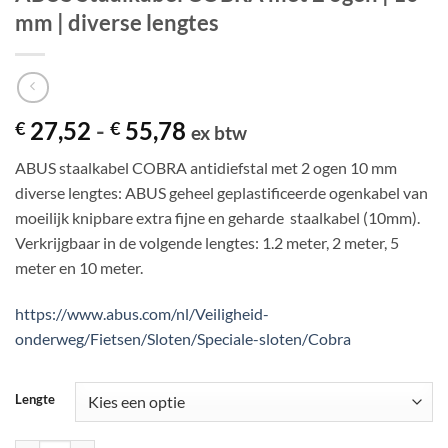
mm | diverse lengtes
Prijsklasse:
27,52
-
55,78
€
€
ex btw
€ 27,52
ABUS staalkabel COBRA antidiefstal met 2 ogen 10 mm
tot
diverse lengtes: ABUS geheel geplastificeerde ogenkabel van
€ 55,78
moeilijk knipbare extra fijne en geharde staalkabel (10mm).
Verkrijgbaar in de volgende lengtes: 1.2 meter, 2 meter, 5
meter en 10 meter.
https://www.abus.com/nl/Veiligheid-
onderweg/Fietsen/Sloten/Speciale-sloten/Cobra
Lengte