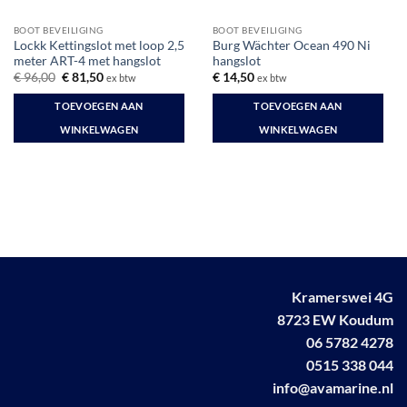
BOOT BEVEILIGING
BOOT BEVEILIGING
Lockk Kettingslot met loop 2,5
Burg Wächter Ocean 490 Ni
meter ART-4 met hangslot
hangslot
Oorspronkelijke
Huidige
€
96,00
€
81,50
€
14,50
ex btw
ex btw
prijs
prijs
was:
is:
TOEVOEGEN AAN
TOEVOEGEN AAN
€ 96,00.
€ 81,50.
WINKELWAGEN
WINKELWAGEN
Kramerswei 4G
8723 EW Koudum
06 5782 4278
0515 338 044
info@avamarine.nl