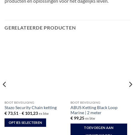
producten en oplossingen voor het dagelijks leven.
GERELATEERDE PRODUCTEN
BOOT BEVEILIGING
BOOT BEVEILIGING
ABUS Ketting Black Loop
Stazo Security Chain ketting
Marine | 2 meter
Prijsklasse:
€
73,51
-
€
101,23
ex btw
€ 73,51
€
99,25
ex btw
tot
OPTIES SELECTEREN
€ 101,23
TOEVOEGEN AAN
Dit