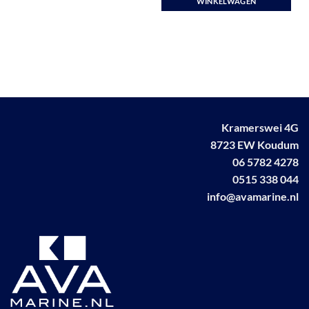
WINKELWAGEN
product
heeft
meerdere
variaties.
Deze
optie
kan
gekozen
worden
Kramerswei 4G
op
8723 EW Koudum
de
06 5782 4278
productpagina
0515 338 044
info@avamarine.nl