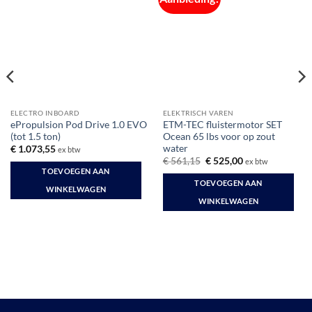
ELECTRO INBOARD
ELEKTRISCH VAREN
ePropulsion Pod Drive 1.0 EVO
ETM-TEC fluistermotor SET
(tot 1.5 ton)
Ocean 65 lbs voor op zout
water
€
1.073,55
ex btw
Oorspronkelijke
Huidige
€
561,15
€
525,00
ex btw
prijs
prijs
TOEVOEGEN AAN
was:
is:
TOEVOEGEN AAN
€ 561,15.
€ 525,00.
WINKELWAGEN
WINKELWAGEN