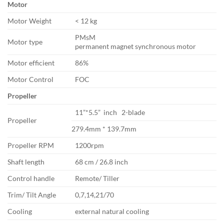
Motor
Motor Weight
< 12 kg
PMsM
Motor type
permanent magnet synchronous motor
Motor efficient
86%
Motor Control
FOC
Propeller
11”*5.5” inch 2-blade
Propeller
279.4mm * 139.7mm
Propeller RPM
1200rpm
Shaft length
68 cm / 26.8 inch
Control handle
Remote/ Tiller
Trim/ Tilt Angle
0,7,14,21/70
Cooling
external natural cooling