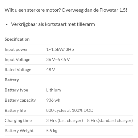
Wilt u een sterkere motor? Overweeg dan de Flowstar 1.5!
Verkrijgbaar als kortstaart met tillerarm
Specification
Input power
1~1.5kW/ 3Hp
Input Voltage
36 V~57.6 V
Rated Voltage
48 V
Battery
Battery type
Lithium
Battery capacity
936 wh
Battery life
800 cycles at 100% DOD
Charging time
3 Hrs (fast charger)，8 Hrs(standard charger)
Battery Weight
5.5 kg