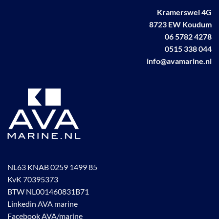
Kramerswei 4G
8723 EW Koudum
06 5782 4278
0515 338 044
info@avamarine.nl
NL63 KNAB 0259 1499 85
KvK 70395373
BTW NL001460831B71
Linkedin AVA marine
Facebook AVA/marine