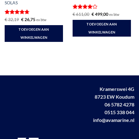
SOLAS
Gewaardeerd
Oorspronkelijke
Huidige
€
611,00
€
499,00
ex btw
prijs
prijs
4
uit 5
Gewaardeerd
Oorspronkelijke
Huidige
€
32,19
€
26,75
ex btw
was:
is:
prijs
prijs
4.68
uit 5
TOEVOEGEN AAN
€ 611,00.
€ 499,00.
was:
is:
TOEVOEGEN AAN
€ 32,19.
€ 26,75.
WINKELWAGEN
WINKELWAGEN
Kramerswei 4G
8723 EW Koudum
06 5782 4278
0515 338 044
info@avamarine.nl