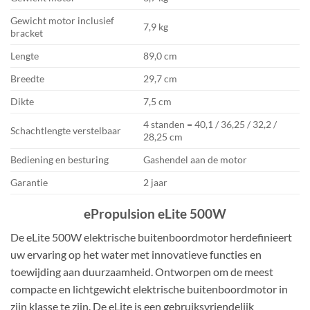
Gewicht motor inclusief
7,9 kg
bracket
Lengte
89,0 cm
Breedte
29,7 cm
Dikte
7,5 cm
4 standen = 40,1 / 36,25 / 32,2 /
Schachtlengte verstelbaar
28,25 cm
Bediening en besturing
Gashendel aan de motor
Garantie
2 jaar
ePropulsion eLite 500W
De eLite 500W elektrische buitenboordmotor herdefinieert
uw ervaring op het water met innovatieve functies en
toewijding aan duurzaamheid. Ontworpen om de meest
compacte en lichtgewicht elektrische buitenboordmotor in
zijn klasse te zijn. De eLite is een gebruiksvriendelijk