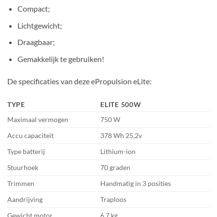
Compact;
Lichtgewicht;
Draagbaar;
Gemakkelijk te gebruiken!
De specificaties van deze ePropulsion eLite:
TYPE
ELITE 500W
Maximaal vermogen
750 W
Accu capaciteit
378 Wh 25,2v
Type batterij
Lithium-ion
Stuurhoek
70 graden
Trimmen
Handmatig in 3 posities
Aandrijving
Traploos
Gewicht motor
6,7 kg