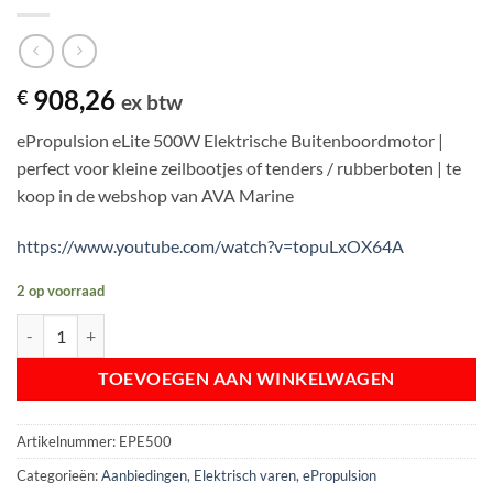
908,26
€
ex btw
ePropulsion eLite 500W Elektrische Buitenboordmotor |
perfect voor kleine zeilbootjes of tenders / rubberboten | te
koop in de webshop van AVA Marine
https://www.youtube.com/watch?v=topuLxOX64A
2 op voorraad
ePropulsion eLite 500W Elektrische Buitenboordmotor aantal
TOEVOEGEN AAN WINKELWAGEN
Artikelnummer:
EPE500
Categorieën:
Aanbiedingen
,
Elektrisch varen
,
ePropulsion