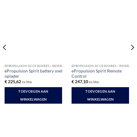
EPROPULSION ACCESSOIRES / RESERVE
EPROPULSION ACCESSOIRES / RESERVE
ePropulsion Spirit battery snel
ePropulsion Spirit Remote
oplader
Control
€
225,62
€
247,10
ex btw
ex btw
TOEVOEGEN AAN
TOEVOEGEN AAN
WINKELWAGEN
WINKELWAGEN