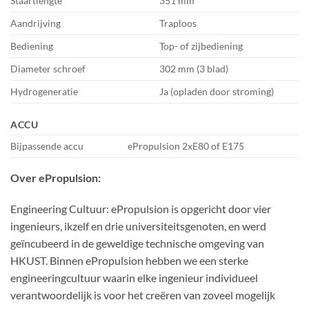
Staartlengte
351 mm
Aandrijving
Traploos
Bediening
Top- of zijbediening
Diameter schroef
302 mm (3 blad)
Hydrogeneratie
Ja (opladen door stroming)
ACCU
Bijpassende accu
ePropulsion 2xE80 of E175
Over ePropulsion:
Engineering Cultuur: ePropulsion is opgericht door vier
ingenieurs, ikzelf en drie universiteitsgenoten, en werd
geïncubeerd in de geweldige technische omgeving van
HKUST. Binnen ePropulsion hebben we een sterke
engineeringcultuur waarin elke ingenieur individueel
verantwoordelijk is voor het creëren van zoveel mogelijk