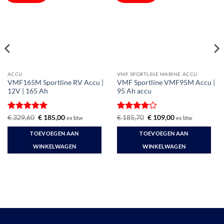
ACCU
VMF SPORTLINE MARINE ACCU
VMF165M Sportline RV Accu |
VMF Sportline VMF95M Accu |
12V | 165 Ah
95 Ah accu
Gewaardeerd
Oorspronkelijke
Huidige
Gewaardeerd
Oorspronkelijke
Huidige
€
329,60
€
185,00
€
185,70
€
109,00
ex btw
ex btw
prijs
prijs
prijs
prijs
5
uit 5
4
uit 5
was:
is:
was:
is:
TOEVOEGEN AAN
TOEVOEGEN AAN
€ 329,60.
€ 185,00.
€ 185,70.
€ 109,00.
WINKELWAGEN
WINKELWAGEN