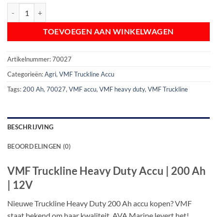
VMF Truckline Heavy Duty Accu | 200 Ah | 12V aantal
TOEVOEGEN AAN WINKELWAGEN
Artikelnummer:
70027
Categorieën:
Agri
,
VMF Truckline Accu
Tags:
200 Ah
,
70027
,
VMF accu
,
VMF heavy duty
,
VMF Truckline
BESCHRIJVING
BEOORDELINGEN (0)
VMF Truckline Heavy Duty Accu | 200 Ah
| 12V
Nieuwe Truckline Heavy Duty 200 Ah accu kopen? VMF
staat bekend om haar kwaliteit, AVA Marine levert het!