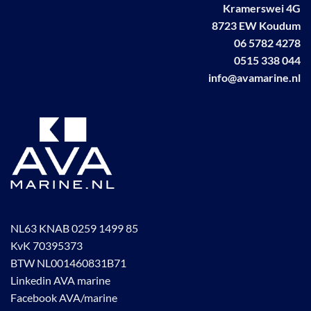
Kramerswei 4G
8723 EW Koudum
06 5782 4278
0515 338 044
info@avamarine.nl
NL63 KNAB 0259 1499 85
KvK 70395373
BTW NL001460831B71
Linkedin AVA marine
Facebook AVA/marine