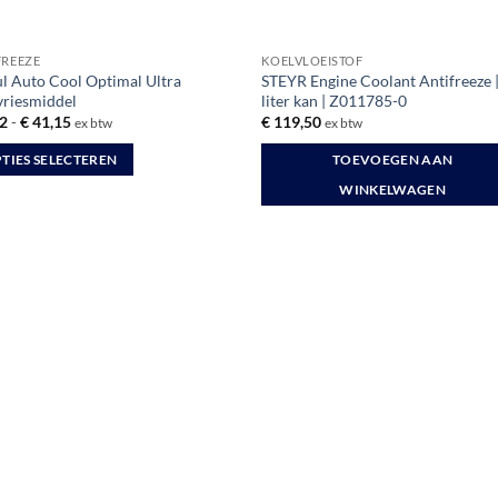
FREEZE
KOELVLOEISTOF
l Auto Cool Optimal Ultra
STEYR Engine Coolant Antifreeze |
vriesmiddel
liter kan | Z011785-0
Prijsklasse:
2
-
€
41,15
€
119,50
ex btw
ex btw
€ 8,82
tot
TIES SELECTEREN
TOEVOEGEN AAN
€ 41,15
WINKELWAGEN
uct
dere
ties.
zen
en
uctpagina