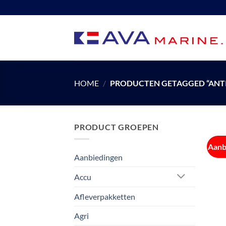
Ga
naar
inhoud
HOME
/
PRODUCTEN GETAGGED “ANTI
PRODUCT GROEPEN
Aanb
Aanbiedingen
Accu
Afleverpakketten
Agri