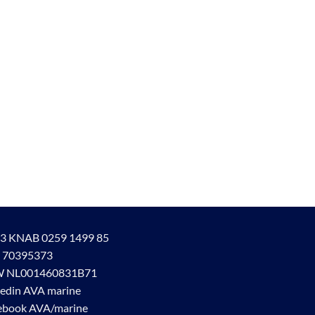
3 KNAB 0259 1499 85
 70395373
 NL001460831B71
kedin AVA marine
ebook AVA/marine