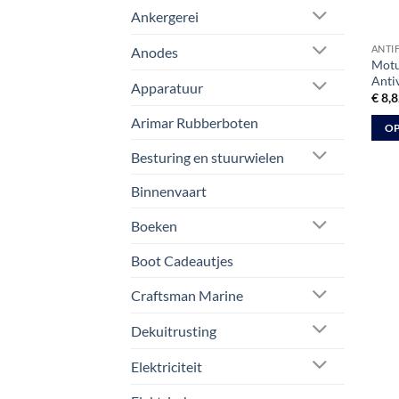
Ankergerei
ANTI
Anodes
Motu
Anti
Apparatuur
€
8,8
Arimar Rubberboten
OP
Dit
Besturing en stuurwielen
prod
Binnenvaart
heeft
meer
Boeken
varia
Deze
Boot Cadeautjes
optie
kan
Craftsman Marine
geko
Dekuitrusting
word
op
Elektriciteit
de
prod