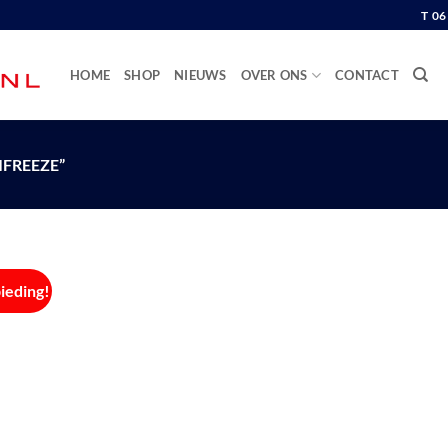
T 0
HOME
SHOP
NIEUWS
OVER ONS
CONTACT
FREEZE”
ieding!