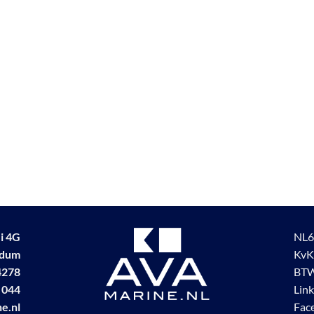
i 4G
NL6
udum
KvK
4278
BTW
 044
Lin
e.nl
Fac