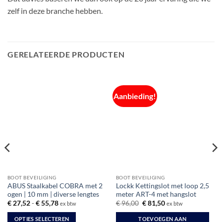
zelf in deze branche hebben.
GERELATEERDE PRODUCTEN
Aanbieding!
BOOT BEVEILIGING
BOOT BEVEILIGING
ABUS Staalkabel COBRA met 2
Lockk Kettingslot met loop 2,5
ogen | 10 mm | diverse lengtes
meter ART-4 met hangslot
Prijsklasse:
Oorspronkelijke
Huidige
€
27,52
-
€
55,78
€
96,00
€
81,50
ex btw
ex btw
€ 27,52
prijs
prijs
tot
was:
is:
OPTIES SELECTEREN
TOEVOEGEN AAN