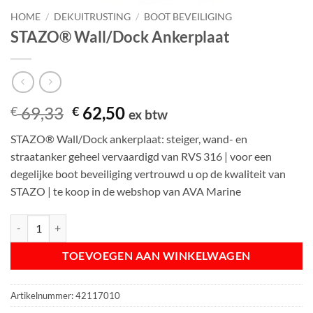
HOME
/
DEKUITRUSTING
/
BOOT BEVEILIGING
STAZO® Wall/Dock Ankerplaat
Oorspronkelijke
Huidige
69,33
62,50
€
€
ex btw
prijs
prijs
STAZO® Wall/Dock ankerplaat: steiger, wand- en
was:
is:
straatanker geheel vervaardigd van RVS 316 | voor een
€ 69,33.
€ 62,50.
degelijke boot beveiliging vertrouwd u op de kwaliteit van
STAZO | te koop in de webshop van AVA Marine
STAZO® Wall/Dock Ankerplaat aantal
TOEVOEGEN AAN WINKELWAGEN
Artikelnummer:
42117010