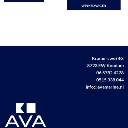
€ 55,78
€ 96,00.
€ 81,50.
Dit
WINKELWAGEN
product
heeft
meerdere
variaties.
Deze
optie
kan
gekozen
Kramerswei 4G
worden
8723 EW Koudum
op
de
06 5782 4278
productpagina
0515 338 044
info@avamarine.nl