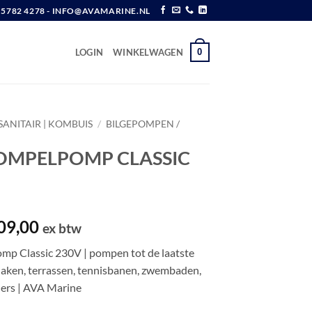
6 5782 4278 - INFO@AVAMARINE.NL
0
LOGIN
WINKELWAGEN
SANITAIR | KOMBUIS
/
BILGEPOMPEN /
DOMPELPOMP CLASSIC
spronkelijke
Huidige
09,00
ex btw
js
prijs
p Classic 230V | pompen tot de laatste
s:
is:
daken, terrassen, tennisbanen, zwembaden,
44,35.
€ 209,00.
ers | AVA Marine