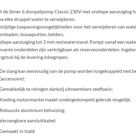
 de Simer 6 dompelpomp Classic 230V met ondiepe aanzuiging heb
na elke druppel water te verwijderen.
lzijdige toepassingsmogelijkheden voor het verwijderen van water
embaden, bouwputten, kelders.
iepe aanzuiging tot 2 mm restwaterstand. Pompt vanaf een wate
evante onderdelen zijn verkrijgbaar als reserveonderdelen. Inge
ngstuk bij de levering inbegrepen.
De slang kan eenvoudig van de pomp worden losgekoppeld met be
(accessoire);
Gemakkelijk te reinigen dankzij uitneembare zeefbasis;
Koeling motormantel maakt ondergedompeld gebruik mogelijk;
Robuuste aluminium behuizing;
Vervangbare aansluitkabel;
Gemaakt in Italië