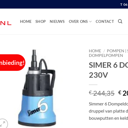
T 0
HOME
SHOP
NIEUWS
OVER ONS
CONTACT
HOME
/
POMPEN | 
DOMPELPOMPEN
nbieding!
SIMER 6 
230V
Oor
244,35
2
€
€
pri
Simmer 6 Dompeldom
wa
druppel van platte 
€ 2
bouwputten en keld