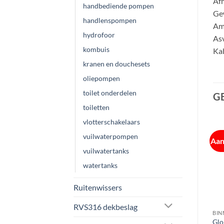
Af
handbediende pompen
Gew
handlenspompen
Am
hydrofoor
Asv
kombuis
Ka
kranen en douchesets
oliepompen
toilet onderdelen
G
toiletten
vlotterschakelaars
vuilwaterpompen
Aanbieding!
Aan
vuilwatertanks
watertanks
Ruitenwissers
RVS316 dekbeslag
BINNENVAART
BINNENVAART
BIN
Ø
Tiger Rope 24 mm Meertros
Fitt Goldtek Pro Waterslang
Glo