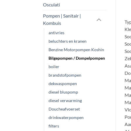
Osculati
Pompen | Sanitair |
Ty
Kombuis
Kle
antivries
Soo
beluchters en kranen
Soo
Benzine Motorpompen Koshin
Soo
Bilgepompen / Dompelpompen
Zek
Asa
boiler
Do
brandstofpompen
Mat
dekwaspompen
Mat
diesel bluspomp
Mat
diesel verwarming
Ma
Doucheafvoerset
Vlo
Pom
drinkwaterpompen
Aan
filters