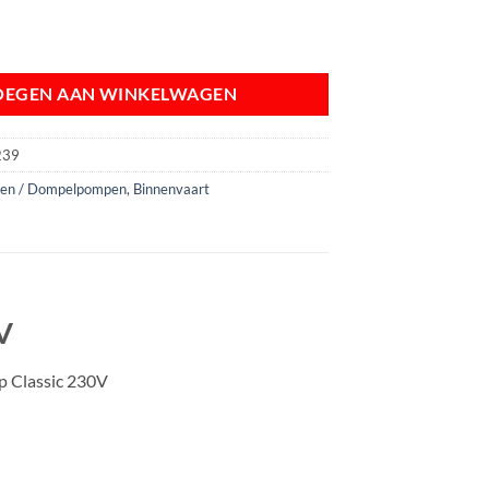
P CLASSIC 230V aantal
OEGEN AAN WINKELWAGEN
239
pen / Dompelpompen
,
Binnenvaart
V
 Classic 230V