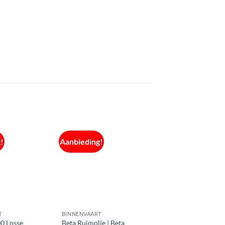
!
Aanbieding!
T
BINNENVAART
0 Losse
Beta Ruimolie | Beta