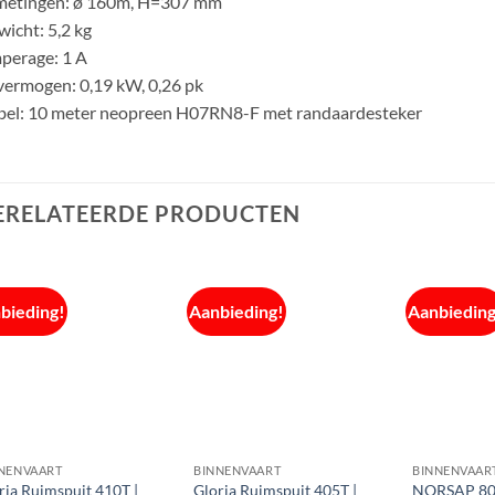
metingen: ø 160m, H=307 mm
icht: 5,2 kg
perage: 1 A
ermogen: 0,19 kW, 0,26 pk
bel: 10 meter neopreen H07RN8-F met randaardesteker
ERELATEERDE PRODUCTEN
bieding!
Aanbieding!
Aanbieding
NENVAART
BINNENVAART
BINNENVAAR
ria Ruimspuit 410T |
Gloria Ruimspuit 405T |
NORSAP 80