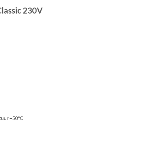
assic 230V
atuur +50°C