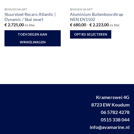
BINNENVAART
BINNENVAART
Stuurstoel Recaro Atlantic |
Aluminium Buitenboordtrap
Dynamic / Skai zwart
NEN EN1502
Prijsklasse:
€
2.725,00
€
680,00
-
€
2.223,00
ex btw
ex btw
€ 680,00
tot
TOEVOEGEN AAN
OPTIES SELECTEREN
€ 2.223,00
Dit
WINKELWAGEN
product
heeft
meerdere
variaties.
Deze
optie
kan
gekozen
Kramerswei 4G
worden
8723 EW Koudum
op
de
06 5782 4278
productpagina
0515 338 044
info@avamarine.nl