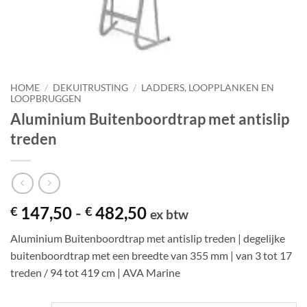
HOME
/
DEKUITRUSTING
/
LADDERS, LOOPPLANKEN EN
LOOPBRUGGEN
Aluminium Buitenboordtrap met antislip
treden
Prijsklasse:
147,50
-
482,50
€
€
ex btw
€ 147,50
Aluminium Buitenboordtrap met antislip treden | degelijke
tot
buitenboordtrap met een breedte van 355 mm | van 3 tot 17
€ 482,50
treden / 94 tot 419 cm | AVA Marine