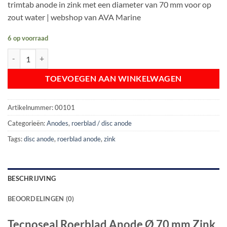
trimtab anode in zink met een diameter van 70 mm voor op
zout water | webshop van AVA Marine
6 op voorraad
Tecnoseal Roerblad Anode Ø 70 mm Zink | Trimtab Anode Ø 70 mm Zi
TOEVOEGEN AAN WINKELWAGEN
Artikelnummer:
00101
Categorieën:
Anodes
,
roerblad / disc anode
Tags:
disc anode
,
roerblad anode
,
zink
BESCHRIJVING
BEOORDELINGEN (0)
Tecnoseal Roerblad Anode Ø 70 mm Zink