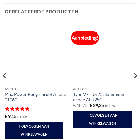
GERELATEERDE PRODUCTEN
Aanbieding!
ANODES
ANODES
Max Power Boegschroef Anode
Type VETUS 25 aluminium
01060
anode ALU25C
Oorspronkelijke
Huidige
€
48,75
€
29,25
ex btw
prijs
prijs
was:
is:
TOEVOEGEN AAN
Gewaardeerd
€
9,15
ex btw
€ 48,75.
€ 29,25.
5
uit 5
WINKELWAGEN
TOEVOEGEN AAN
WINKELWAGEN