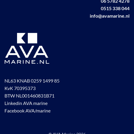
06 5782 4278
de
0515 338 044
productpagina
info@avamarine.nl
NL63 KNAB 0259 1499 85
KvK 70395373
BTW NL001460831B71
Linkedin AVA marine
Facebook AVA/marine