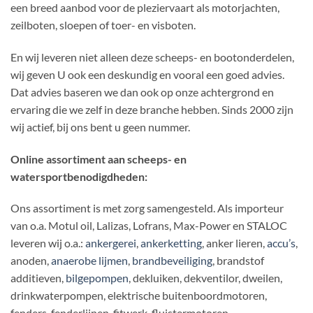
een breed aanbod voor de pleziervaart als motorjachten,
zeilboten, sloepen of toer- en visboten.
En wij leveren niet alleen deze scheeps- en bootonderdelen,
wij geven U ook een deskundig en vooral een goed advies.
Dat advies baseren we dan ook op onze achtergrond en
ervaring die we zelf in deze branche hebben. Sinds 2000 zijn
wij actief, bij ons bent u geen nummer.
Online assortiment aan scheeps- en
watersportbenodigdheden:
Ons assortiment is met zorg samengesteld. Als importeur
van o.a. Motul oil, Lalizas, Lofrans, Max-Power en STALOC
leveren wij o.a.:
ankergerei
,
ankerketting
, anker lieren,
accu’s
,
anoden,
anaerobe lijmen
,
brandbeveiliging
, brandstof
additieven,
bilgepompen
, dekluiken, dekventilor, dweilen,
drinkwaterpompen, elektrische buitenboordmotoren,
fenders, fenderlijnen, fitwerk, fluistermotoren,