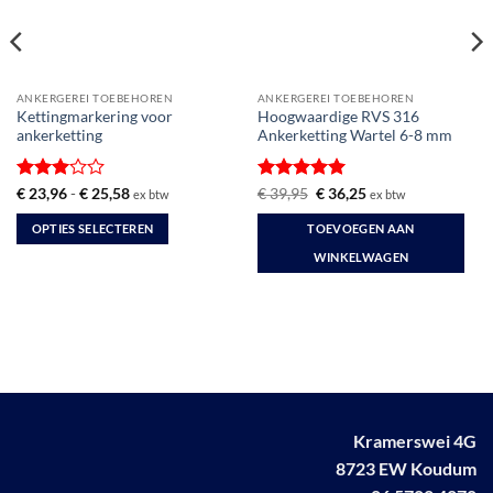
ANKERGEREI TOEBEHOREN
ANKERGEREI TOEBEHOREN
Kettingmarkering voor
Hoogwaardige RVS 316
ankerketting
Ankerketting Wartel 6-8 mm
Gewaardeerd
Prijsklasse:
Gewaardeerd
Oorspronkelijke
Huidige
€
23,96
-
€
25,58
€
39,95
€
36,25
ex btw
ex btw
€ 23,96
prijs
prijs
3
uit 5
5
uit 5
tot
was:
is:
OPTIES SELECTEREN
TOEVOEGEN AAN
€ 25,58
€ 39,95.
€ 36,25.
Dit
WINKELWAGEN
product
heeft
meerdere
variaties.
Deze
optie
kan
Kramerswei 4G
gekozen
worden
8723 EW Koudum
op