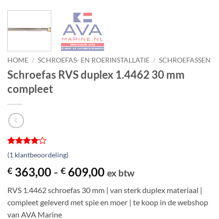
HOME
/
SCHROEFAS- EN ROERINSTALLATIE
/
SCHROEFASSEN
Schroefas RVS duplex 1.4462 30 mm
compleet
Gewaardeerd
1
(
1
klantbeoordeling)
4
op 5
gebaseerd
Prijsklasse:
363,00
-
609,00
€
€
ex btw
op
€ 363,00
klantbeoordeling
RVS 1.4462 schroefas 30 mm | van sterk duplex materiaal |
tot
compleet geleverd met spie en moer | te koop in de webshop
€ 609,00
van AVA Marine