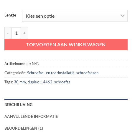
Lengte
Schroefas RVS duplex 1.4462 30 mm compleet aantal
TOEVOEGEN AAN WINKELWAGEN
Artikelnummer:
N/B
Categorieën:
Schroefas- en roerinstallatie
,
schroefassen
Tags:
30 mm
,
duplex 1.4462
,
schroefas
BESCHRIJVING
AANVULLENDE INFORMATIE
BEOORDELINGEN (1)