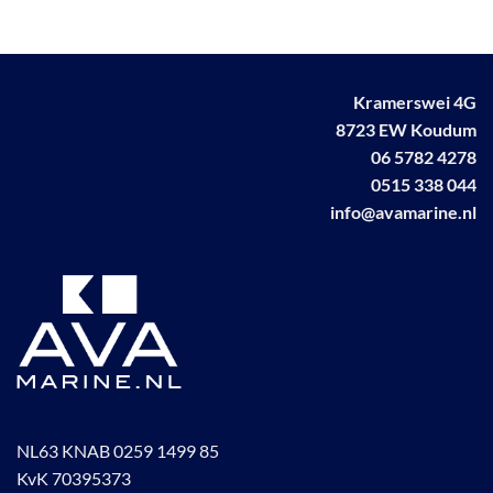
meerdere
Deze
variaties.
optie
Deze
kan
optie
gekozen
kan
Kramerswei 4G
worden
gekozen
8723 EW Koudum
op
worden
de
06 5782 4278
op
productpagina
0515 338 044
de
info@avamarine.nl
productpagina
NL63 KNAB 0259 1499 85
KvK 70395373