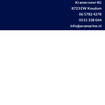
Kramerswei 4G
8723 EW Koudum
06 5782 4278
0515 338 044
info@avamarine.nl
NL63 KNAB 0259 1499 85
KvK 70395373
BTW NL001460831B71
Linkedin AVA marine
Facebook AVA/marine