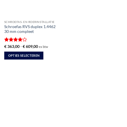
SCHROEFAS- EN ROERINSTALLATIE
Schroefas RVS duplex 1.4462
30 mm compleet
Gewaardeerd
Prijsklasse:
€
363,00
-
€
609,00
ex btw
€ 363,00
4
uit 5
tot
OPTIES SELECTEREN
€ 609,00
Dit
product
heeft
meerdere
variaties.
Deze
optie
kan
gekozen
worden
op