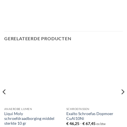
GERELATEERDE PRODUCTEN
ANAEROBE LIJMEN
SCHROEFASSEN
Liqui Moly
Exalto Schroefas Dopmoer
schroefdraadborging middel
CuAl10Ni
sterkte 10 gr
Prijsklasse:
€
46,25
-
€
67,45
ex btw