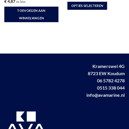
€ 46,25
€
4,87
ex btw
tot
OPTIES SELECTEREN
€ 67,45
TOEVOEGEN AAN
Dit
WINKELWAGEN
product
heeft
meerdere
variaties.
Deze
optie
kan
gekozen
Kramerswei 4G
worden
8723 EW Koudum
op
de
06 5782 4278
productpagina
0515 338 044
info@avamarine.nl