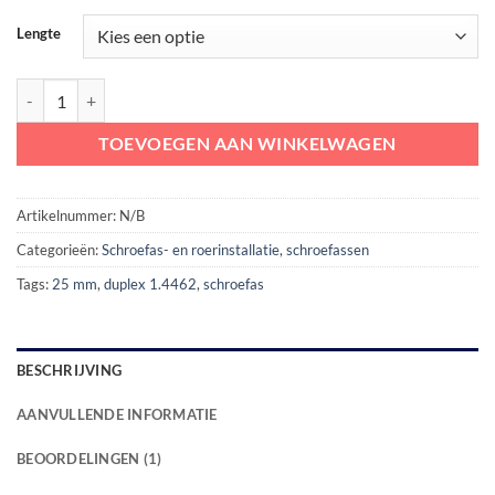
Lengte
Exalto RVS Schroefas 25 mm | type 23 compleet met spie aantal
TOEVOEGEN AAN WINKELWAGEN
Artikelnummer:
N/B
Categorieën:
Schroefas- en roerinstallatie
,
schroefassen
Tags:
25 mm
,
duplex 1.4462
,
schroefas
BESCHRIJVING
AANVULLENDE INFORMATIE
BEOORDELINGEN (1)