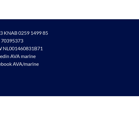
3 KNAB 0259 1499 85
 70395373
 NL001460831B71
kedin AVA marine
ebook AVA/marine