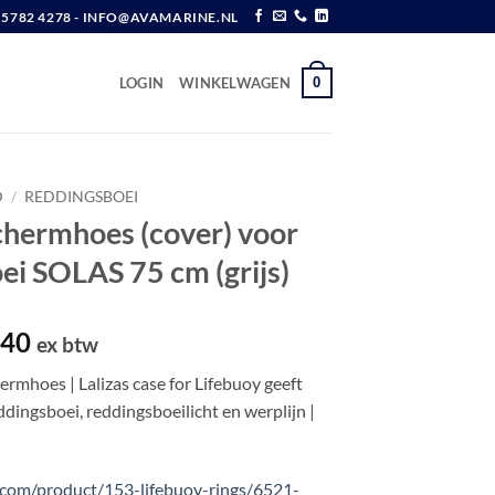
6 5782 4278 - INFO@AVAMARINE.NL
0
LOGIN
WINKELWAGEN
D
/
REDDINGSBOEI
chermhoes (cover) voor
ei SOLAS 75 cm (grijs)
pronkelijke
Huidige
,40
ex btw
prijs
rmhoes | Lalizas case for Lifebuoy geeft
is:
dingsboei, reddingsboeilicht en werplijn |
,45.
€ 35,40.
s.com/product/153-lifebuoy-rings/6521-