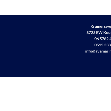
Kramerswe
8723 EW Ko
06 5782 
0515 338
info@avamarin