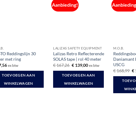
Aanbieding!
Aanbieding
.B.
LALIZAS SAFETY EQUIPMENT
M.O.B.
TO Reddingslijn 30
Lalizas Retro Reflecterende
Reddingsboe
er met ring
SOLAS tape | rol 40 meter
Daniamant 
USCG
Oorspronkelijke
Huidige
7,56
€
167,26
€
139,00
ex btw
ex btw
prijs
prijs
Oo
€
168,99
€
was:
is:
pr
TOEVOEGEN AAN
TOEVOEGEN AAN
€ 167,26.
€ 139,00.
wa
TOEVO
€ 
WINKELWAGEN
WINKELWAGEN
WINK