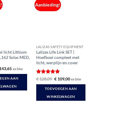
!
Aanbieding!
LALIZAS SAFETY EQUIPMENT
i licht Lithium
Lalizas Life Link SET |
L162 Solas MED,
Hoefboei compleet met
licht, werplijn en cover
rspronkelijke
Huidige
143,65
ex btw
ijs
prijs
s:
is:
Gewaardeerd
Oorspronkelijke
Huidige
€
128,09
€
109,00
EGEN AAN
ex btw
168,99.
€ 143,65.
prijs
prijs
5
uit 5
was:
is:
ELWAGEN
TOEVOEGEN AAN
€ 128,09.
€ 109,00.
WINKELWAGEN