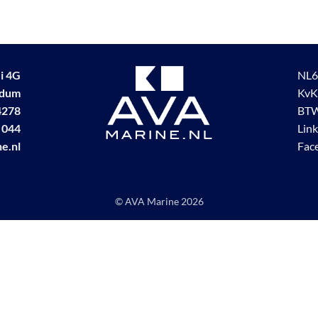
i 4G
NL6
udum
KvK
4278
BTW
 044
Lin
e.nl
Fac
© AVA Marine
2026