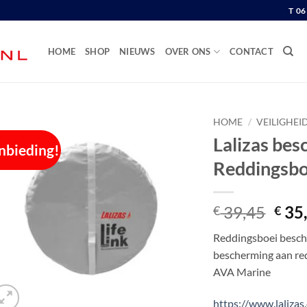
T 0
HOME
SHOP
NIEUWS
OVER ONS
CONTACT
HOME
/
VEILIGHEI
Lalizas bes
nbieding!
Reddingsbo
Oors
39,45
35
€
€
prijs
Reddingsboei besche
was:
bescherming aan red
€ 39
AVA Marine
https://www.laliza