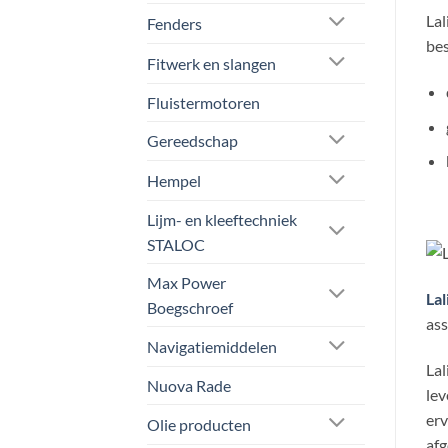
Lal
Fenders
bes
Fitwerk en slangen
Fluistermotoren
Gereedschap
Hempel
Lijm- en kleeftechniek
STALOC
Max Power
Lal
Boegschroef
as
Navigatiemiddelen
Lal
Nuova Rade
lev
erv
Olie producten
afg