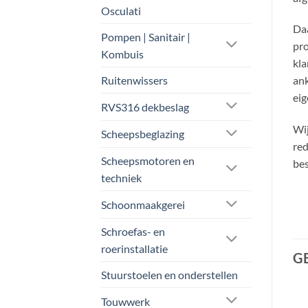
Osculati
Daa
Pompen | Sanitair |
pro
Kombuis
kla
Ruitenwissers
ank
eig
RVS316 dekbeslag
Wij
Scheepsbeglazing
red
Scheepsmotoren en
bes
techniek
Schoonmaakgerei
Schroefas- en
roerinstallatie
G
Stuurstoelen en onderstellen
Touwwerk