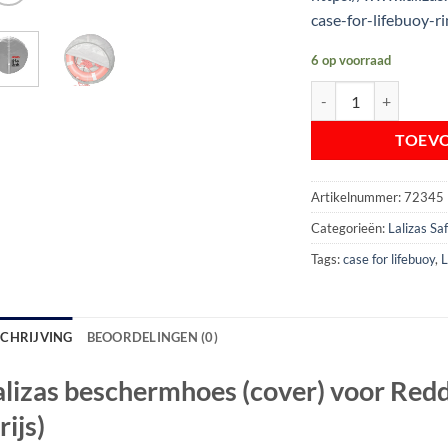
case-for-lifebuoy-r
6 op voorraad
Lalizas beschermhoes 
TOEV
Artikelnummer:
72345
Categorieën:
Lalizas S
Tags:
case for lifebuoy
,
L
SCHRIJVING
BEOORDELINGEN (0)
alizas beschermhoes (cover) voor Re
rijs)