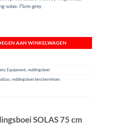
ing-solas-75cm-grey
(cover) voor Reddingsboei SOLAS 75 cm (grijs) aantal
OEGEN AAN WINKELWAGEN
afety Equipment
,
reddingsboei
alizas
,
reddingsboei beschermhoes
ddingsboei SOLAS 75 cm