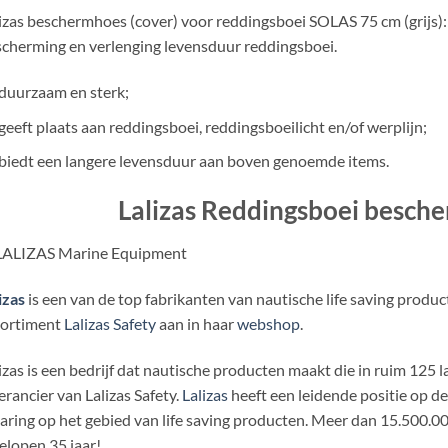
izas beschermhoes (cover) voor reddingsboei SOLAS 75 cm (grijs)
cherming en verlenging levensduur reddingsboei.
duurzaam en sterk;
geeft plaats aan reddingsboei, reddingsboeilicht en/of werplijn;
biedt een langere levensduur aan boven genoemde items.
Lalizas Reddingsboei besch
izas
is een van de top fabrikanten van nautische life saving produ
sortiment
Lalizas Safety
aan in haar
webshop
.
izas is een bedrijf dat nautische producten maakt die in ruim 125 
erancier van Lalizas Safety.
Lalizas
heeft een leidende positie op d
aring op het gebied van life saving producten. Meer dan 15.500.00
elopen 35 jaar!