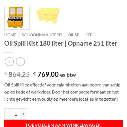
HOME
/
SCHOONMAAKGEREI
/
OIL SPILL KIT
Oil Spill Kist 180 liter | Opname 251 liter
Oorspronkelijke
Huidige
864,25
769,00
€
€
ex btw
prijs
prijs
Oil Spill Kits: effectief voor calamiteiten aan boord van schip,
was:
is:
op de kade of werkvloer. Door het compacte formaat en het
€ 864,25.
€ 769,00.
lichte gewicht eenvoudig op meerdere locaties in te zetten!
Oil Spill Kist 180 liter | Opname 251 liter aantal
TOEVOEGEN AAN WINKELWAGEN