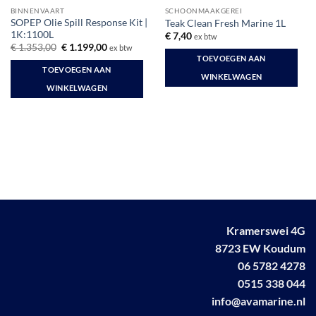
BINNENVAART
SCHOONMAAKGEREI
SOPEP Olie Spill Response Kit |
Teak Clean Fresh Marine 1L
1K:1100L
€
7,40
ex btw
Oorspronkelijke
Huidige
€
1.353,00
€
1.199,00
ex btw
prijs
prijs
TOEVOEGEN AAN
was:
is:
TOEVOEGEN AAN
€ 1.353,00.
€ 1.199,00.
WINKELWAGEN
WINKELWAGEN
Kramerswei 4G
8723 EW Koudum
06 5782 4278
0515 338 044
info@avamarine.nl