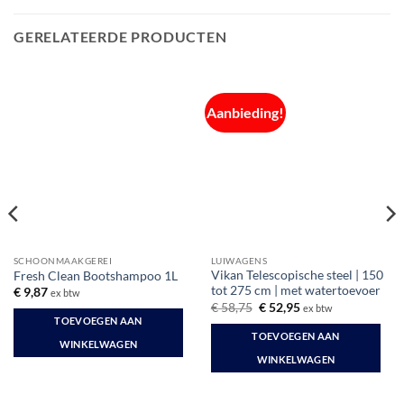
GERELATEERDE PRODUCTEN
Aanbieding!
SCHOONMAAKGEREI
LUIWAGENS
Vikan Telescopische steel | 150
Fresh Clean Bootshampoo 1L
tot 275 cm | met watertoevoer
€
9,87
ex btw
Oorspronkelijke
Huidige
€
58,75
€
52,95
ex btw
prijs
prijs
TOEVOEGEN AAN
was:
is:
TOEVOEGEN AAN
€ 58,75.
€ 52,95.
WINKELWAGEN
WINKELWAGEN