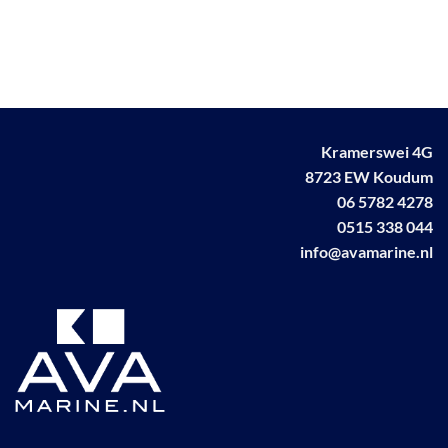
Kramerswei 4G
8723 EW Koudum
06 5782 4278
0515 338 044
info@avamarine.nl