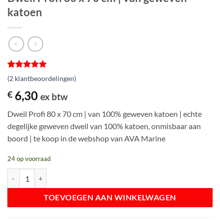
katoen
Gewaardeerd
2
(
2
klantbeoordelingen)
5
op 5
gebaseerd
6,30
€
ex btw
op
klantbeoordelingen
Dweil Profi 80 x 70 cm | van 100% geweven katoen | echte
degelijke geweven dweil van 100% katoen, onmisbaar aan
boord | te koop in de webshop van AVA Marine
24 op voorraad
Dweil Profi 80 x 70 cm | van geweven katoen aantal
TOEVOEGEN AAN WINKELWAGEN