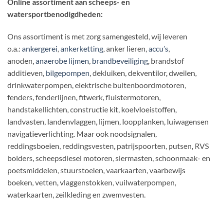
Online assortiment aan scheeps- en
watersportbenodigdheden:
Ons assortiment is met zorg samengesteld, wij leveren
o.a.:
ankergerei
,
ankerketting
, anker lieren,
accu’s
,
anoden,
anaerobe lijmen
,
brandbeveiliging
, brandstof
additieven,
bilgepompen
, dekluiken, dekventilor, dweilen,
drinkwaterpompen, elektrische buitenboordmotoren,
fenders, fenderlijnen, fitwerk, fluistermotoren,
handstakellichten, constructie kit, koelvloeistoffen,
landvasten, landenvlaggen, lijmen, loopplanken, luiwagensen
navigatieverlichting. Maar ook noodsignalen,
reddingsboeien, reddingsvesten, patrijspoorten, putsen, RVS
bolders, scheepsdiesel motoren, siermasten, schoonmaak- en
poetsmiddelen, stuurstoelen, vaarkaarten, vaarbewijs
boeken, vetten, vlaggenstokken, vuilwaterpompen,
waterkaarten, zeilkleding en zwemvesten.