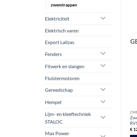
zwemtrappen
Elektriciteit
Elektrisch varen
G
Export Lalizas
Fenders
Fitwerk en slangen
Aanbieding!
Aanbieding!
Fluistermotoren
Gereedschap
Hempel
BILGEPOMPEN / DOMPELPOMPEN
OSCULATI
ZW
Lijm- en kleeftechniek
Lalizas Bilgepomp | 12V |
Opvouwbare zwemladder
Zwe
STALOC
500 – 1000 gph
AISI316 standaard
RVS
Prijsklasse:
Prijsklasse:
€
15,00
-
€
21,53
€
39,95
-
€
46,75
€
1
ex btw
ex btw
Max Power
€ 15,00
€ 39,95