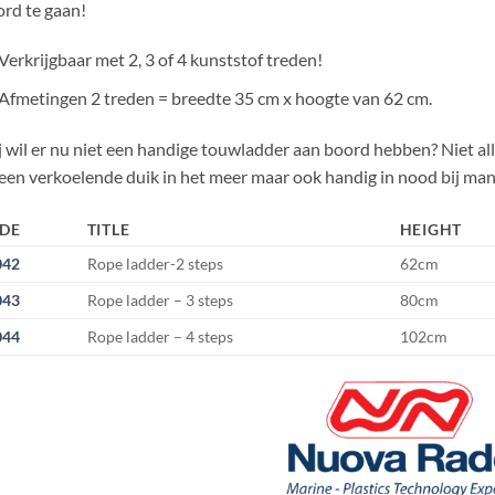
rd te gaan!
Verkrijgbaar met 2, 3 of 4 kunststof treden!
Afmetingen 2 treden = breedte 35 cm x hoogte van 62 cm.
 wil er nu niet een handige touwladder aan boord hebben? Niet a
een verkoelende duik in het meer maar ook handig in nood bij man
DE
TITLE
HEIGHT
042
Rope ladder-2 steps
62cm
043
Rope ladder – 3 steps
80cm
044
Rope ladder – 4 steps
102cm