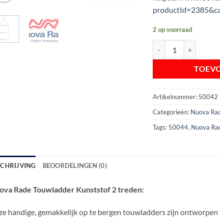
productId=2385&c
2 op voorraad
Nuova Rade Touwladde
TOEV
Artikelnummer:
50042
Categorieën:
Nuova Ra
Tags:
50044
,
Nuova Ra
SCHRIJVING
BEOORDELINGEN (0)
ova Rade Touwladder Kunststof 2 treden:
e handige, gemakkelijk op te bergen touwladders zijn ontworpen