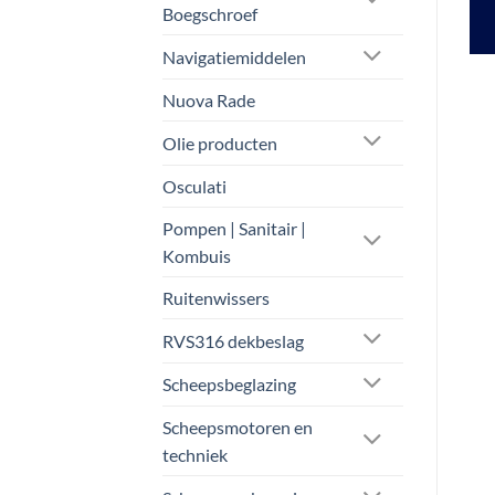
tot
tot
OPTIES SELECTEREN
OPTIES SELECTEREN
Boegschroef
€ 21,53
€ 46,75
Dit
Dit
Navigatiemiddelen
product
product
heeft
heeft
Nuova Rade
meerdere
meerdere
variaties.
variaties.
Olie producten
Deze
Deze
Osculati
optie
optie
kan
kan
Pompen | Sanitair |
gekozen
gekozen
Kombuis
worden
worden
op
op
Ruitenwissers
de
de
RVS316 dekbeslag
productpagina
productpagina
Scheepsbeglazing
Scheepsmotoren en
techniek