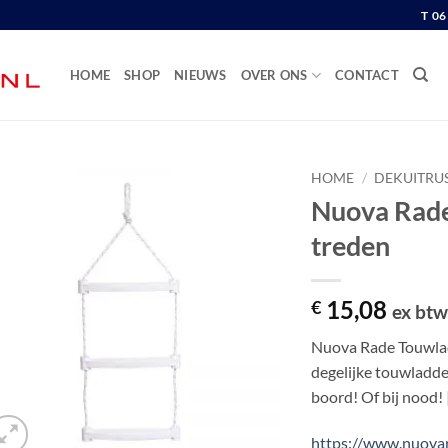
T 0
HOME
SHOP
NIEUWS
OVER ONS
CONTACT
HOME
/
DEKUITRU
Nuova Rade
treden
15,08
€
ex bt
Nuova Rade Touwlad
degelijke touwladd
boord! Of bij nood
https://www.nuova