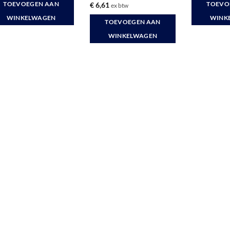
Gewaardeerd
€
6,61
TOEVOEGEN AAN
TOEVO
ex btw
5
uit 5
WINKELWAGEN
WINK
TOEVOEGEN AAN
WINKELWAGEN