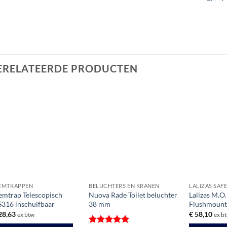
ERELATEERDE PRODUCTEN
EMTRAPPEN
BELUCHTERS EN KRANEN
LALIZAS SAF
mtrap Telescopisch
Nuova Rade Toilet beluchter
Lalizas M.O
316 inschuifbaar
38 mm
Flushmoun
28,63
€
58,10
ex btw
ex b