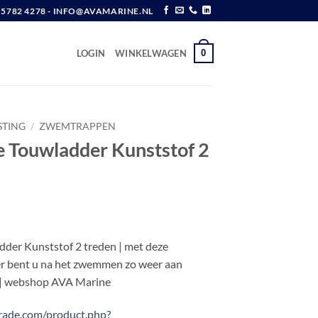
6 5782 4278 - INFO@AVAMARINE.NL
0
LOGIN
WINKELWAGEN
STING
/
ZWEMTRAPPEN
 Touwladder Kunststof 2
w
der Kunststof 2 treden | met deze
er bent u na het zwemmen zo weer aan
! | webshop AVA Marine
rade.com/product.php?