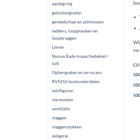
boo
aanlegring
geluidssignalen
gereedschap en zeilmessen
ladders, loopplanken en
loopbruggen
Wij
Lieren
na 
Nuova Rade inspectiedeksel /
luik
CO
Opbergvaten en jerrycans
50
RVS316 bootonderdelen
50
seinfiguren
50
siermasten
ventilatie
vlaggen
vlaggenstokken
zeilgerei