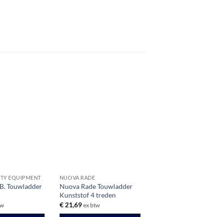
ETY EQUIPMENT
NUOVA RADE
.B. Touwladder
Nuova Rade Touwladder
t
Kunststof 4 treden
€
21,69
tw
ex btw