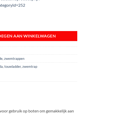
ategoryId=252
r Kunststof 2 treden aantal
OEGEN AAN WINKELWAGEN
de
,
zwemtrappen
da
,
touwladder
,
zwemtrap
 voor gebruik op boten om gemakkelijk aan