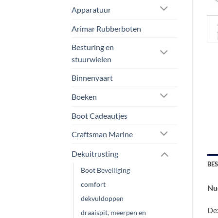
Apparatuur
Arimar Rubberboten
Besturing en
stuurwielen
Binnenvaart
Boeken
Boot Cadeautjes
Craftsman Marine
Dekuitrusting
BE
Boot Beveiliging
comfort
Nu
dekvuldoppen
Dez
draaispit, meerpen en