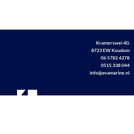
Kramerswei 4G
8723 EW Koudum
06 5782 4278
0515 338 044
info@avamarine.nl