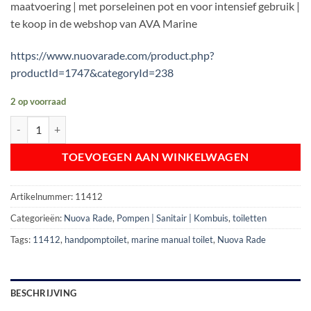
maatvoering | met porseleinen pot en voor intensief gebruik |
€ 180,48.
€ 139,00.
te koop in de webshop van AVA Marine
https://www.nuovarade.com/product.php?
productId=1747&categoryId=238
2 op voorraad
Nuova Rade Handpomp Toilet boot | type Regular aantal
TOEVOEGEN AAN WINKELWAGEN
Artikelnummer:
11412
Categorieën:
Nuova Rade
,
Pompen | Sanitair | Kombuis
,
toiletten
Tags:
11412
,
handpomptoilet
,
marine manual toilet
,
Nuova Rade
BESCHRIJVING