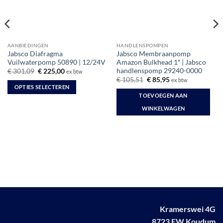
AANBIEDINGEN
HANDLENSPOMPEN
Jabsco Diafragma
Jabsco Membraanpomp
Vuilwaterpomp 50890 | 12/24V
Amazon Bulkhead 1″ | Jabsco
handlenspomp 29240-0000
Oorspronkelijke
Huidige
€
301,09
€
225,00
ex btw
prijs
prijs
Oorspronkelijke
Huidige
€
105,51
€
85,95
ex btw
was:
is:
prijs
prijs
OPTIES SELECTEREN
€ 301,09.
€ 225,00.
was:
is:
TOEVOEGEN AAN
Dit
€ 105,51.
€ 85,95.
product
WINKELWAGEN
heeft
meerdere
variaties.
Deze
optie
kan
gekozen
worden
op
Kramerswei 4G
de
8723 EW Koudum