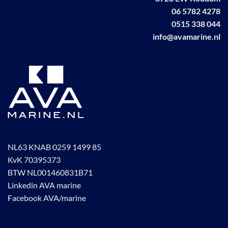
productpagina
06 5782 4278
0515 338 044
info@avamarine.nl
NL63 KNAB 0259 1499 85
KvK 70395373
BTW NL001460831B71
Linkedin AVA marine
Facebook AVA/marine