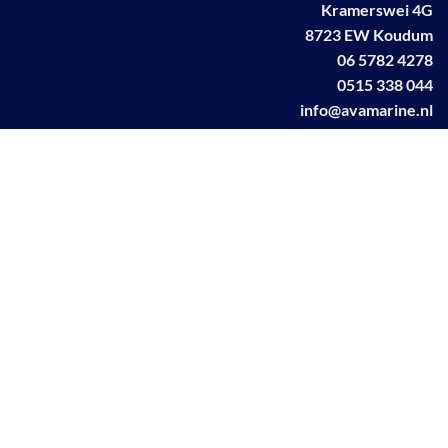
Kramerswei 4G
8723 EW Koudum
06 5782 4278
0515 338 044
info@avamarine.nl
NL63 KNAB 0259 1499 85
KvK 70395373
BTW NL001460831B71
Linkedin AVA marine
Facebook AVA/marine