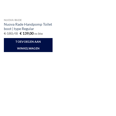
NUOVA RADE
Nuova Rade Handpomp Toilet
boot | type Regular
Oorspronkelijke
Huidige
€
180,48
€
139,00
ex btw
prijs
prijs
was:
is:
TOEVOEGEN AAN
€ 180,48.
€ 139,00.
WINKELWAGEN