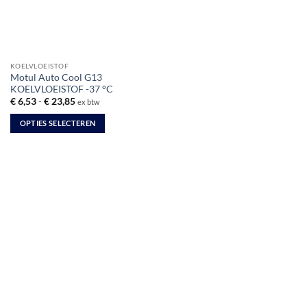
KOELVLOEISTOF
Motul Auto Cool G13
KOELVLOEISTOF -37 °C
Prijsklasse:
€
6,53
-
€
23,85
ex btw
€ 6,53
tot
OPTIES SELECTEREN
€ 23,85
Dit
product
heeft
meerdere
variaties.
Deze
optie
kan
gekozen
worden
op
de