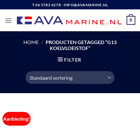
Ga
T 06 5782 4278 - INFO@AVAMARINE.NL
naar
inhoud
0
HOME
/
PRODUCTEN GETAGGED “G13
KOELVLOEISTOF”
FILTER
Aanbieding!