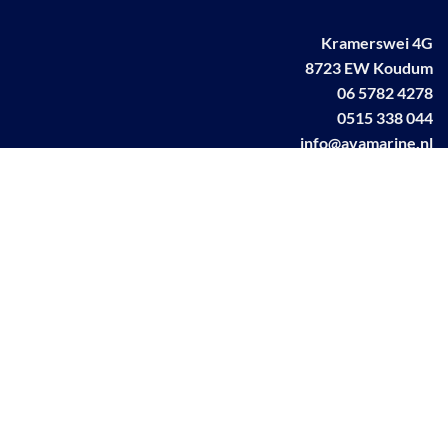
Kramerswei 4G
8723 EW Koudum
06 5782 4278
0515 338 044
info@avamarine.nl
NL63 KNAB 0259 1499 85
KvK 70395373
BTW NL001460831B71
Linkedin AVA marine