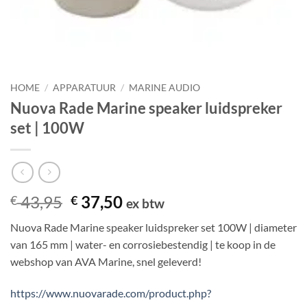
HOME
/
APPARATUUR
/
MARINE AUDIO
Nuova Rade Marine speaker luidspreker
set | 100W
Oorspronkelijke
Huidige
43,95
37,50
€
€
ex btw
prijs
prijs
Nuova Rade Marine speaker luidspreker set 100W | diameter
was:
is:
van 165 mm | water- en corrosiebestendig | te koop in de
€ 43,95.
€ 37,50.
webshop van AVA Marine, snel geleverd!
https://www.nuovarade.com/product.php?