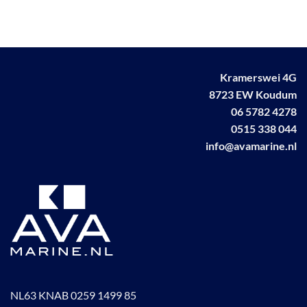
Kramerswei 4G
8723 EW Koudum
06 5782 4278
0515 338 044
info@avamarine.nl
NL63 KNAB 0259 1499 85