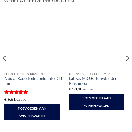
GERELATEERDE PRODUCTEN
BELUCHTERS EN KRANEN
LALIZAS SAFETY EQUIPMENT
Nuova Rade Toilet beluchter 38
Lalizas M.O.B. Touwladder
mm
Flushmount
€
58,10
ex btw
TOEVOEGEN AAN
Gewaardeerd
€
6,61
ex btw
5
uit 5
WINKELWAGEN
TOEVOEGEN AAN
WINKELWAGEN