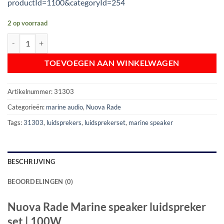
productId=1100&categoryId=254
2 op voorraad
Nuova Rade Marine speaker luidspreker set | 100W aantal
TOEVOEGEN AAN WINKELWAGEN
Artikelnummer:
31303
Categorieën:
marine audio
,
Nuova Rade
Tags:
31303
,
luidsprekers
,
luidsprekerset
,
marine speaker
BESCHRIJVING
BEOORDELINGEN (0)
Nuova Rade Marine speaker luidspreker
set | 100W