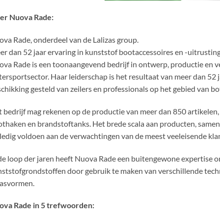
er Nuova Rade:
va Rade, onderdeel van de Lalizas group.
r dan 52 jaar ervaring in kunststof bootaccessoires en -uitrusting
va Rade is een toonaangevend bedrijf in ontwerp, productie en ve
ersportsector. Haar leiderschap is het resultaat van meer dan 52 ja
chikking gesteld van zeilers en professionals op het gebied van bo
 bedrijf mag rekenen op de productie van meer dan 850 artikelen,
thaken en brandstoftanks. Het brede scala aan producten, samen 
ledig voldoen aan de verwachtingen van de meest veeleisende kla
de loop der jaren heeft Nuova Rade een buitengewone expertise 
ststofgrondstoffen door gebruik te maken van verschillende techno
aasvormen.
ova Rade in 5 trefwoorden: