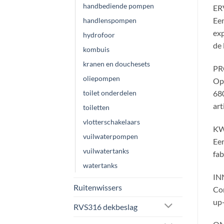
handbediende pompen
ER
Een
handlenspompen
exp
hydrofoor
de 
kombuis
kranen en douchesets
PR
oliepompen
Opm
toilet onderdelen
680
art
toiletten
vlotterschakelaars
KW
vuilwaterpompen
Eer
vuilwatertanks
fab
watertanks
IN
Ruitenwissers
Con
up-
RVS316 dekbeslag