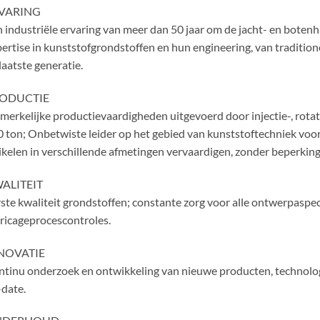
VARING
 industriële ervaring van meer dan 50 jaar om de jacht- en bote
ertise in kunststofgrondstoffen en hun engineering, van traditio
laatste generatie.
ODUCTIE
erkelijke productievaardigheden uitgevoerd door injectie-, rotat
 ton; Onbetwiste leider op het gebied van kunststoftechniek voo
ikelen in verschillende afmetingen vervaardigen, zonder beperkin
ALITEIT
ste kwaliteit grondstoffen; constante zorg voor alle ontwerpaspe
ricageprocescontroles.
NOVATIE
tinu onderzoek en ontwikkeling van nieuwe producten, technolog
date.