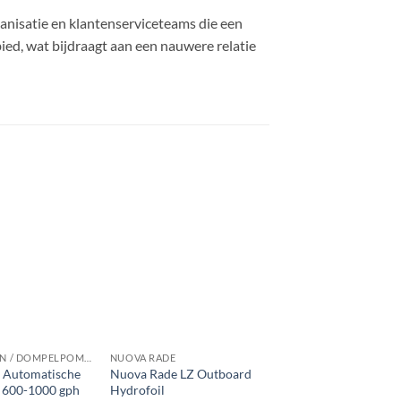
nisatie en klantenserviceteams die een
d, wat bijdraagt ​​aan een nauwere relatie
BILGEPOMPEN / DOMPELPOMPEN
NUOVA RADE
 Automatische
Nuova Rade LZ Outboard
| 600-1000 gph
Hydrofoil