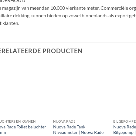
NDERHOUD
 magazijn van meer dan 10.000 vierkante meter. Commerciële orga
illaire dekking kunnen bieden op zowel binnenlands als exportgebie
 klanten.
ERELATEERDE PRODUCTEN
UCHTERS EN KRANEN
NUOVA RADE
va Rade Toilet beluchter
Nuova Rade Tank
Nuova Rade
 mm
Niveaumeter | Nuova Rade
Bilgepomp 