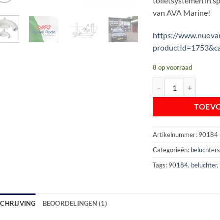
toiletsystemen in s
van AVA Marine!
https://www.nuova
productId=1753&c
8 op voorraad
Nuova Rade beluchter
TOEV
Artikelnummer:
90184
Categorieën:
beluchter
Tags:
90184
,
beluchter
SCHRIJVING
BEOORDELINGEN (1)