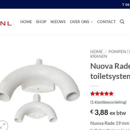
T 0
HOME
SHOP
NIEUWS
OVER ONS
CONTACT
HOME
/
POMPEN | 
KRANEN
Nuova Rade
toiletsyst
Gewaardeerd
1
(
1
klantbeoordeling)
5
op 5
gebaseerd
3,88
€
ex btw
op
klantbeoordeling
Nuova Rade 19 mm to