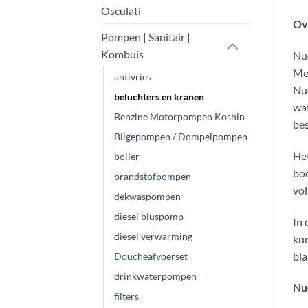
Osculati
Ov
Pompen | Sanitair |
Kombuis
Nuo
Mee
antivries
Nuo
beluchters en kranen
wat
Benzine Motorpompen Koshin
bes
Bilgepompen / Dompelpompen
Het
boiler
boo
brandstofpompen
vol
dekwaspompen
diesel bluspomp
In 
diesel verwarming
kun
bl
Doucheafvoerset
drinkwaterpompen
Nu
filters