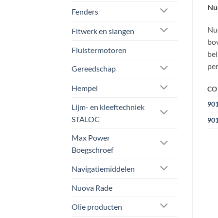
Nu
Fenders
Nuo
Fitwerk en slangen
bov
Fluistermotoren
bel
per
Gereedschap
Hempel
CO
90
Lijm- en kleeftechniek
STALOC
90
Max Power
Boegschroef
Navigatiemiddelen
Nuova Rade
Olie producten