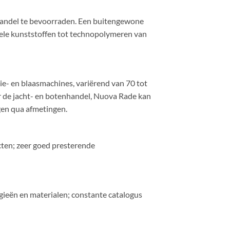
nhandel te bevoorraden. Een buitengewone
nele kunststoffen tot technopolymeren van
ie- en blaasmachines, variërend van 70 tot
r de jacht- en botenhandel, Nuova Rade kan
gen qua afmetingen.
cten; zeer goed presterende
ieën en materialen; constante catalogus