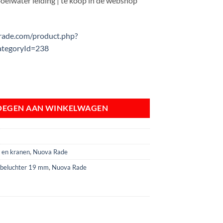
poelwater leiding | te koop in de webshop
rade.com/product.php?
ategoryId=238
 19 mm voor toiletsystemen aantal
OEGEN AAN WINKELWAGEN
s en kranen
,
Nuova Rade
,
beluchter 19 mm
,
Nuova Rade