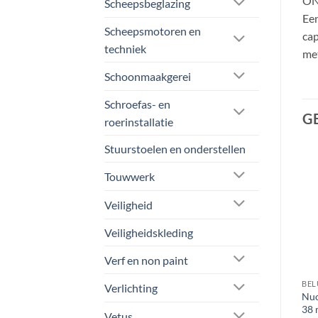
O
Scheepsbeglazing
Een
Scheepsmotoren en
cap
techniek
met
Schoonmaakgerei
Schroefas- en
G
roerinstallatie
Stuurstoelen en onderstellen
Touwwerk
Aanbieding!
Veiligheid
Veiligheidskleding
Verf en non paint
OPBERGVATEN EN JERRYCANS
BELUCHTERS EN KRANEN
BEL
Verlichting
Nuova Rade JERRYCAN |
Nuova Rade 3-weg Kraan
Nuo
draagbare brandstoftanks
voor vuilwatertanks
38
Vetus