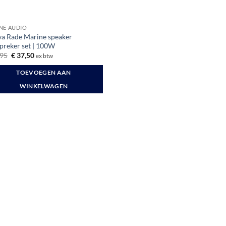
NE AUDIO
a Rade Marine speaker
spreker set | 100W
Oorspronkelijke
Huidige
95
€
37,50
ex btw
prijs
prijs
was:
is:
TOEVOEGEN AAN
€ 43,95.
€ 37,50.
WINKELWAGEN