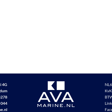
i 4G
NL6
udum
KvK
4278
BTW
 044
Lin
e.nl
Fac