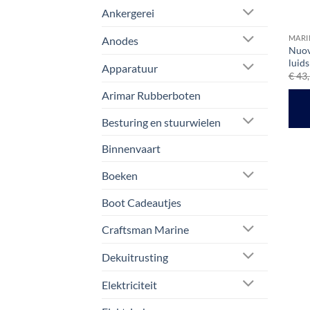
Ankergerei
MARI
Anodes
Nuov
luid
Apparatuur
€
43,
Arimar Rubberboten
Besturing en stuurwielen
Binnenvaart
Boeken
Boot Cadeautjes
Craftsman Marine
Dekuitrusting
Elektriciteit