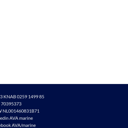
3 KNAB 0259 1499 85
 70395373
 NL001460831B71
kedin AVA marine
ebook AVA/marine