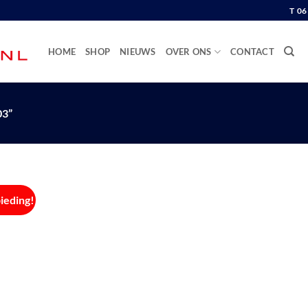
T 0
HOME
SHOP
NIEUWS
OVER ONS
CONTACT
3”
ieding!