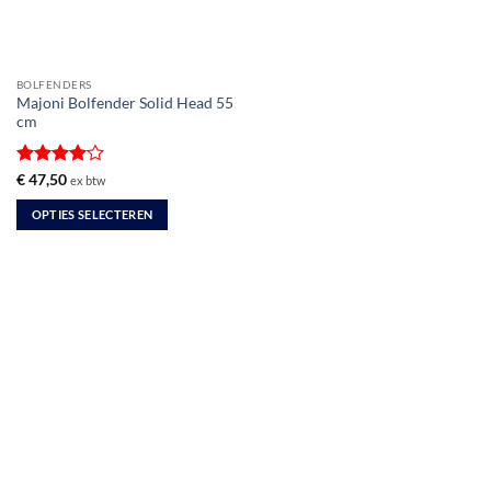
BOLFENDERS
Majoni Bolfender Solid Head 55
cm
Gewaardeerd
€
47,50
ex btw
4
uit 5
OPTIES SELECTEREN
Dit
product
heeft
meerdere
variaties.
Deze
optie
kan
gekozen
worden
op