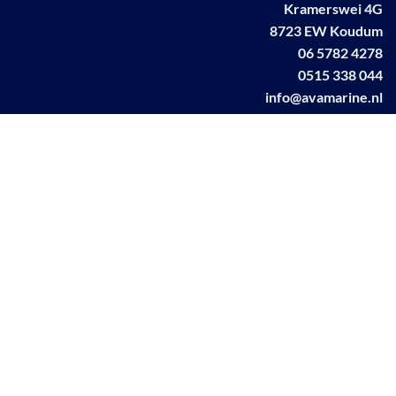
Kramerswei 4G
8723 EW Koudum
06 5782 4278
0515 338 044
info@avamarine.nl
NL63 KNAB 0259 1499 85
KvK 70395373
BTW NL001460831B71
Linkedin AVA marine
Facebook AVA/marine