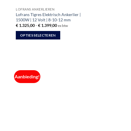
LOFRANS ANKERLIEREN
Lofrans Tigres Elektrisch Ankerlier |
1500W | 12 Volt | 8-10-12 mm
Prijsklasse:
€
1.325,00
-
€
1.399,00
ex btw
€ 1.325,00
tot
OPTIES SELECTEREN
€ 1.399,00
Dit
product
heeft
meerdere
variaties.
Aanbieding!
Deze
optie
kan
gekozen
worden
op
de
productpagina