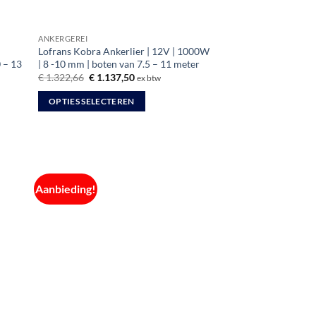
ANKERGEREI
Lofrans Kobra Ankerlier | 12V | 1000W
 – 13
| 8 -10 mm | boten van 7.5 – 11 meter
Oorspronkelijke
Huidige
€
1.322,66
€
1.137,50
ex btw
prijs
prijs
was:
is:
OPTIES SELECTEREN
€ 1.322,66.
€ 1.137,50.
Dit
product
heeft
meerdere
variaties.
Aanbieding!
Deze
optie
kan
gekozen
worden
op
de
productpagina