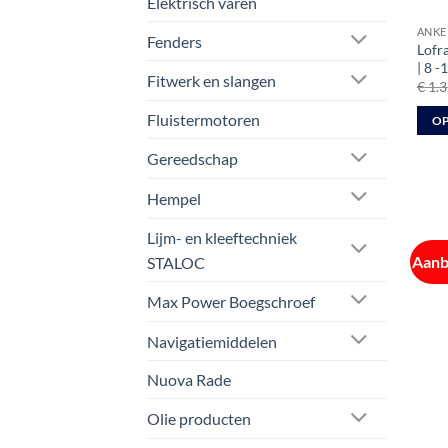
Elektrisch varen
ANKE
Fenders
Lofr
| 8 -
Fitwerk en slangen
€
1.3
Fluistermotoren
OP
Dit
Gereedschap
prod
heeft
Hempel
meer
Lijm- en kleeftechniek
varia
Aanb
Deze
STALOC
optie
Max Power Boegschroef
kan
geko
Navigatiemiddelen
word
op
Nuova Rade
de
Olie producten
prod