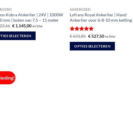
productpagina
RGEREI
ANKERGEREI
ans Kobra Ankerlier | 24V | 1000W
Lofrans Royal Ankerlier | Hand
10 mm | boten van 7.5 – 11 meter
Ankerlier voor 6-8-10 mm ketting
Oorspronkelijke
Huidige
22,66
€
1.145,00
ex btw
prijs
prijs
was:
is:
Gewaardeerd
Oorspronkelijke
Huidige
€
631,85
€
527,50
TIES SELECTEREN
ex btw
€ 1.322,66.
€ 1.145,00.
prijs
prijs
5
uit 5
was:
is:
OPTIES SELECTEREN
€ 631,85.
€ 527,50.
uct
Dit
product
dere
heeft
ties.
meerdere
ieding!
variaties.
Deze
optie
zen
kan
en
gekozen
worden
op
uctpagina
de