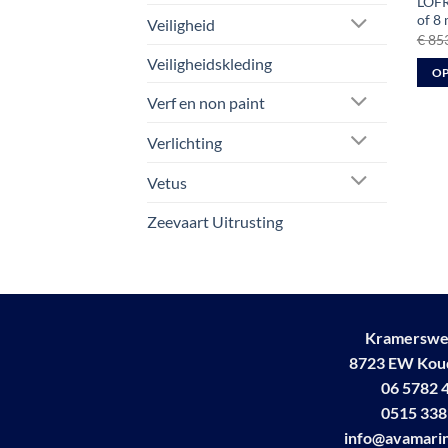
LOFR
of 8
Veiligheid
€
853
Veiligheidskleding
OP
Dit
Verf en non paint
prod
Verlichting
heeft
meer
Vetus
varia
Deze
Zeevaart Uitrusting
optie
kan
geko
word
op
Kramerswe
de
8723 EW Ko
prod
06 5782 
0515 338
info@avamarin