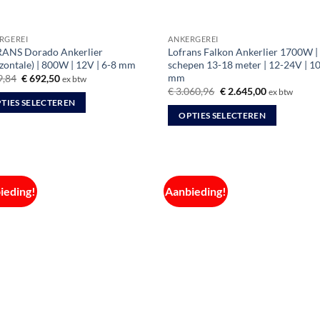
RGEREI
ANKERGEREI
ANS Dorado Ankerlier
Lofrans Falkon Ankerlier 1700W |
izontale) | 800W | 12V | 6-8 mm
schepen 13-18 meter | 12-24V | 10
mm
Oorspronkelijke
Huidige
,84
€
692,50
ex btw
prijs
prijs
Oorspronkelijke
Huidige
€
3.060,96
€
2.645,00
ex btw
was:
is:
prijs
prijs
TIES SELECTEREN
€ 789,84.
€ 692,50.
was:
is:
OPTIES SELECTEREN
€ 3.060,96.
€ 2.645,00.
Dit
uct
product
heeft
dere
meerdere
ties.
ieding!
Aanbieding!
variaties.
Deze
optie
kan
zen
gekozen
en
worden
op
de
uctpagina