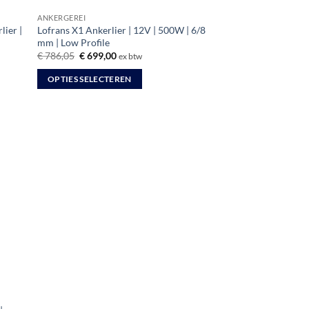
ANKERGEREI
ier |
Lofrans X1 Ankerlier | 12V | 500W | 6/8
mm | Low Profile
Oorspronkelijke
Huidige
€
786,05
€
699,00
ex btw
prijs
prijs
was:
is:
OPTIES SELECTEREN
€ 786,05.
€ 699,00.
Dit
product
heeft
meerdere
variaties.
Deze
optie
kan
gekozen
worden
op
de
productpagina