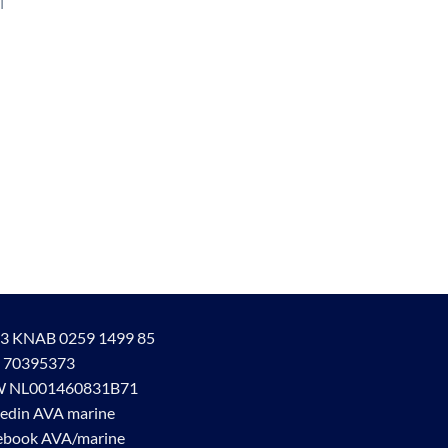
|
3 KNAB 0259 1499 85
 70395373
 NL001460831B71
kedin AVA marine
ebook AVA/marine