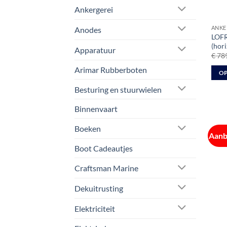
Ankergerei
ANKE
Anodes
LOFR
(hor
Apparatuur
€
789
Arimar Rubberboten
OP
Dit
Besturing en stuurwielen
prod
Binnenvaart
heeft
meer
Boeken
varia
Aanb
Deze
Boot Cadeautjes
optie
kan
Craftsman Marine
geko
Dekuitrusting
word
op
Elektriciteit
de
prod