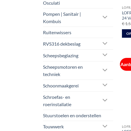
Osculati
LOFR
LOFR
Pompen | Sanitair |
24 V
Kombuis
€
1.5
Ruitenwissers
OP
Dit
RVS316 dekbeslag
prod
heeft
Scheepsbeglazing
meer
Aanb
Scheepsmotoren en
varia
techniek
Deze
optie
Schoonmaakgerei
kan
geko
Schroefas- en
word
roerinstallatie
op
de
Stuurstoelen en onderstellen
prod
Touwwerk
LOFR