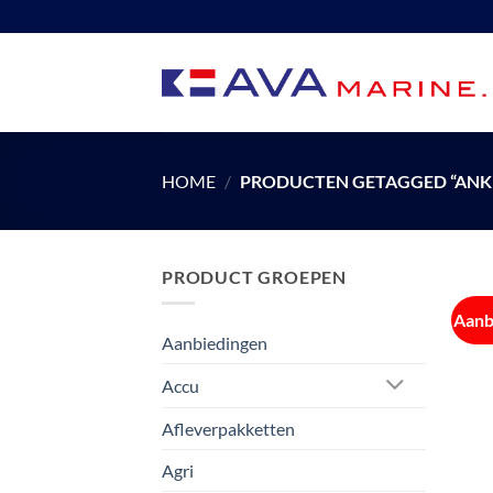
Ga
naar
inhoud
HOME
/
PRODUCTEN GETAGGED “ANKE
PRODUCT GROEPEN
Aanb
Aanbiedingen
Accu
Afleverpakketten
Agri