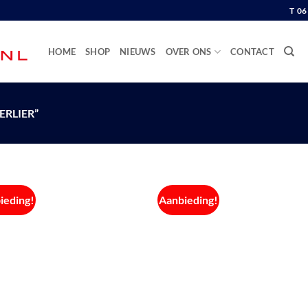
T 0
HOME
SHOP
NIEUWS
OVER ONS
CONTACT
RLIER”
ieding!
Aanbieding!