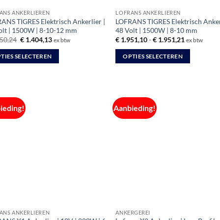
productpagina
ANS ANKERLIEREN
LOFRANS ANKERLIEREN
ANS TIGRES Elektrisch Ankerlier |
LOFRANS TIGRES Elektrisch Ankerl
olt | 1500W | 8-10-12 mm
48 Volt | 1500W | 8-10 mm
Oorspronkelijke
Huidige
Prijsklasse:
50,24
€
1.404,13
€
1.951,10
-
€
1.951,21
ex btw
ex btw
prijs
prijs
€ 1.951,10
was:
is:
tot
TIES SELECTEREN
OPTIES SELECTEREN
€ 1.550,24.
€ 1.404,13.
€ 1.951,21
Dit
uct
product
heeft
dere
meerdere
ieding!
Aanbieding!
ties.
variaties.
Deze
optie
kan
zen
gekozen
en
worden
op
de
uctpagina
productpagina
ANS ANKERLIEREN
ANKERGEREI