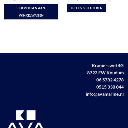
€ 355,00
tot
TOEVOEGEN AAN
OPTIES SELECTEREN
€ 387,45
Dit
WINKELWAGEN
product
heeft
meerdere
variaties.
Deze
optie
kan
gekozen
Kramerswei 4G
worden
8723 EW Koudum
op
06 5782 4278
de
0515 338 044
productpagina
info@avamarine.nl