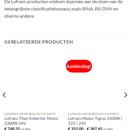
De Lofrans producten voldoen daarmee aan de eisen van de
belangrijkste classificatiebureaus zoals RINA, BV, DNV en
diverse andere.
GERELATEERDE PRODUCTEN
Aanbieding!
LOFRANS ONDERDELEN EN PARTS
LOFRANS ONDERDELEN EN PARTS
Lofrans Titan Ankerlier Motor
Lofrans Motor Tigres 1500W |
2300W 24V
12V / 24V
Prijsklasse:
€
748,25
€
355,00
-
€
387,45
ex btw
ex btw