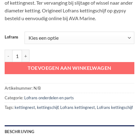
of kettingnest. Ter vervanging bij slijtage of wissel naar ander
€ 380,32
diameter ketting. Origineel Lofrans kettingschijf op gypsy
besteld u eenvoudig online bij AVA Marine.
Lofrans
Lofrans Ankerlier Gypsy | Lofrans Kettingschijf aantal
TOEVOEGEN AAN WINKELWAGEN
Artikelnummer:
N/B
Categorie:
Lofrans onderdelen en parts
Tags:
kettingnest
,
kettingschijf
,
Lofrans kettingnest
,
Lofrans kettingschijf
BESCHRIJVING