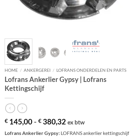
HOME
/
ANKERGEREI
/
LOFRANS ONDERDELEN EN PARTS
Lofrans Ankerlier Gypsy | Lofrans
Kettingschijf
Prijsklasse:
145,00
-
380,32
€
€
ex btw
€ 145,00
Lofrans Ankerlier Gypsy:
LOFRANS ankerlier kettingschijf
tot