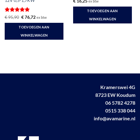
12V 0,5-1,7KW
€
16,25
ex btw
TOEVOEGEN AAN
Gewaardeerd
Oorspronkelijke
Huidige
€
95,90
€
76,72
ex btw
WINKELWAGEN
prijs
prijs
5
uit 5
was:
is:
TOEVOEGEN AAN
€ 95,90.
€ 76,72.
WINKELWAGEN
Kramerswei 4G
8723 EW Koudum
06 5782 4278
0515 338 044
info@avamarine.nl