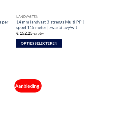
LANDVASTEN
s per
14 mm landvast 3-strengs Multi PP |
spoel 115 meter | zwart/navy/wit
€
152,25
ex btw
OPTIES SELECTEREN
Dit
product
heeft
meerdere
variaties.
Aanbieding!
Deze
optie
kan
gekozen
worden
op
de
productpagina