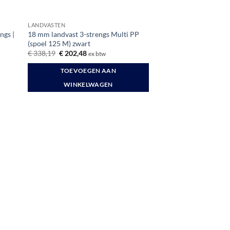
LANDVASTEN
ngs |
18 mm landvast 3-strengs Multi PP
(spoel 125 M) zwart
Oorspronkelijke
Huidige
€
338,19
€
202,48
ex btw
prijs
prijs
was:
is:
TOEVOEGEN AAN
€ 338,19.
€ 202,48.
WINKELWAGEN