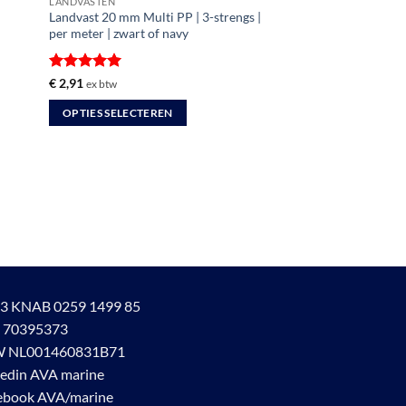
LANDVASTEN
Landvast 20 mm Multi PP | 3-strengs |
per meter | zwart of navy
Gewaardeerd
€
2,91
ex btw
5
uit 5
OPTIES SELECTEREN
Dit
product
heeft
meerdere
variaties.
Deze
optie
kan
gekozen
3 KNAB 0259 1499 85
worden
 70395373
op
 NL001460831B71
de
kedin AVA marine
productpagina
ebook AVA/marine