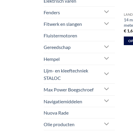
Elektrisch varen
de
prod
Fenders
LAND
14 m
Fitwerk en slangen
mete
€
1,6
Fluistermotoren
OP
Gereedschap
Dit
prod
Hempel
heeft
meer
Lijm- en kleeftechniek
varia
STALOC
Deze
Max Power Boegschroef
optie
kan
Navigatiemiddelen
geko
word
Nuova Rade
op
de
Olie producten
prod