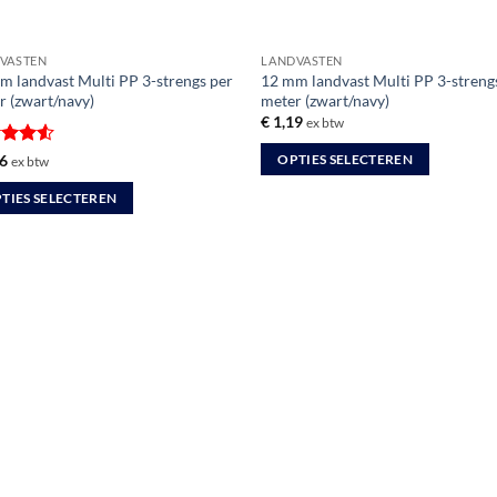
VASTEN
LANDVASTEN
m landvast Multi PP 3-strengs per
12 mm landvast Multi PP 3-streng
r (zwart/navy)
meter (zwart/navy)
€
1,19
ex btw
ardeerd
6
OPTIES SELECTEREN
ex btw
it 5
Dit
TIES SELECTEREN
product
heeft
uct
meerdere
variaties.
dere
Deze
ties.
optie
kan
gekozen
worden
zen
op
en
de
productpagina