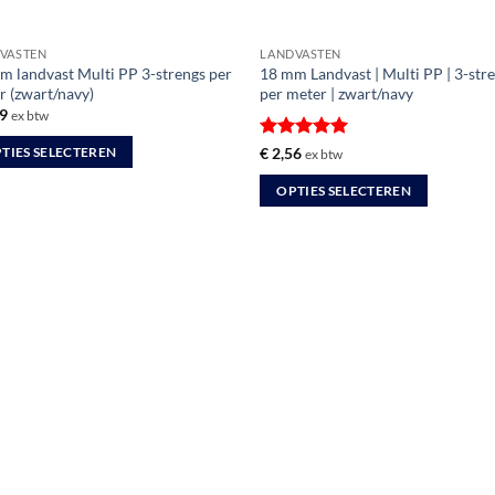
uctpagina
VASTEN
LANDVASTEN
m landvast Multi PP 3-strengs per
18 mm Landvast | Multi PP | 3-stre
r (zwart/navy)
per meter | zwart/navy
9
ex btw
Gewaardeerd
€
2,56
TIES SELECTEREN
ex btw
5
uit 5
OPTIES SELECTEREN
uct
Dit
product
dere
heeft
ties.
meerdere
variaties.
Deze
optie
zen
kan
en
gekozen
worden
op
uctpagina