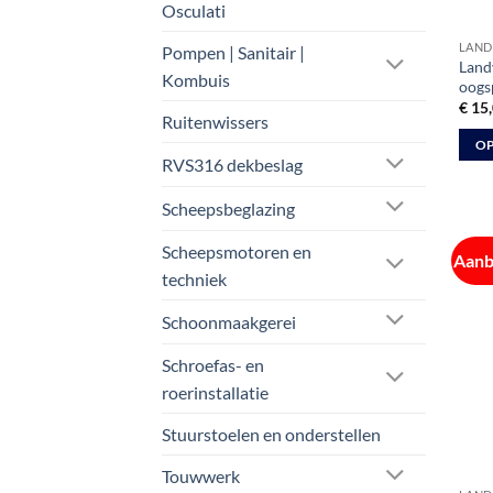
Osculati
LAND
Pompen | Sanitair |
Land
Kombuis
oogsp
€
15,
Ruitenwissers
OP
RVS316 dekbeslag
Dit
prod
Scheepsbeglazing
heeft
meer
Scheepsmotoren en
Aanb
varia
techniek
Deze
Schoonmaakgerei
optie
kan
Schroefas- en
geko
roerinstallatie
word
op
Stuurstoelen en onderstellen
de
Touwwerk
prod