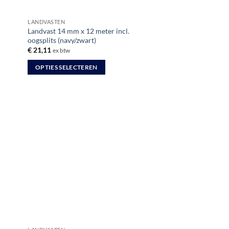
LANDVASTEN
Landvast 14 mm x 12 meter incl.
oogsplits (navy/zwart)
€
21,11
ex btw
OPTIES SELECTEREN
Dit
product
heeft
meerdere
variaties.
Deze
optie
kan
gekozen
worden
op
de
productpagina