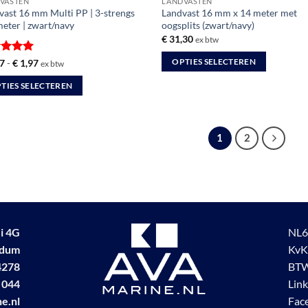
VASTEN
LANDVASTEN
vast 16 mm Multi PP | 3-strengs
Landvast 16 mm x 14 meter met
meter | zwart/navy
oogsplits (zwart/navy)
€
31,30
ex btw
ardeerd
Prijsklasse:
7
-
€
1,97
OPTIES SELECTEREN
ex btw
€ 1,77
t 5
Dit
tot
TIES SELECTEREN
€ 1,97
product
heeft
uct
meerdere
1
2
variaties.
dere
Deze
ties.
optie
kan
gekozen
worden
zen
i 4G
NL6
op
en
udum
KvK
de
4278
BTW
productpagina
 044
Lin
uctpagina
e.nl
Fac