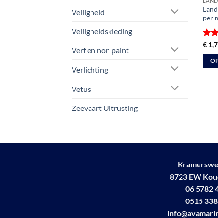
LAND
Land
Veiligheid
per 
Veiligheidskleding
Gewa
€
1,7
Verf en non paint
5
ui
OP
Verlichting
Dit
prod
Vetus
heeft
meer
Zeevaart Uitrusting
varia
Deze
optie
kan
geko
Kramerswe
word
8723 EW Ko
op
06 5782 
de
0515 338
prod
info@avamarin