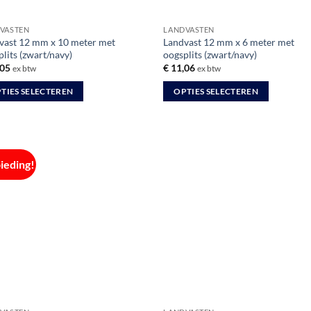
de
productpagina
VASTEN
LANDVASTEN
vast 12 mm x 10 meter met
Landvast 12 mm x 6 meter met
lits (zwart/navy)
oogsplits (zwart/navy)
05
€
11,06
ex btw
ex btw
TIES SELECTEREN
OPTIES SELECTEREN
Dit
uct
product
heeft
dere
meerdere
ieding!
ties.
variaties.
Deze
optie
kan
zen
gekozen
en
worden
op
de
uctpagina
productpagina