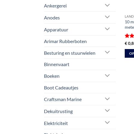
Ankergerei
LAND
Anodes
10 m
mete
Apparatuur
Arimar Rubberboten
Gewa
€
0,8
4.5
u
Besturing en stuurwielen
OP
Dit
Binnenvaart
prod
heeft
Boeken
meer
Boot Cadeautjes
varia
Deze
Craftsman Marine
optie
kan
Dekuitrusting
geko
Elektriciteit
word
op