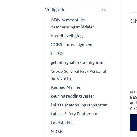
Veiligheid
ADN persoonlijke
G
beschermingsmiddelen
brandbeveiliging
COMET noodsignalen
Aanbieding!
EHBO
geluid signalen / seinfiguren
Group Survival Kit / Personal
Survival Kit
Kannad Marine
HERLAADSETS
M.O.B.
M.O
keuring reddingsvesten
Lalizas Herlaadset Js1
BESTO Reddingslijn 30
BES
Inflator Child | 24 gram
meter met ring
act
Lalizas ademhalingsapparaten
Oorspronkelijke
Huidige
€
16,64
€
12,65
€
27,56
€
4
ex btw
ex btw
prijs
prijs
Lalizas Safety Equipment
was:
is:
TOEVOEGEN AAN
TOEVOEGEN AAN
€ 16,64.
€ 12,65.
Loodsladder
WINKELWAGEN
WINKELWAGEN
M.O.B.