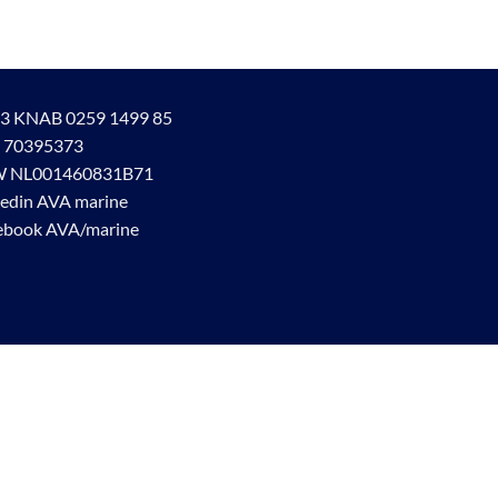
3 KNAB 0259 1499 85
 70395373
 NL001460831B71
kedin AVA marine
ebook AVA/marine