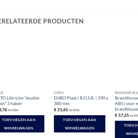
ERELATEERDE PRODUCTEN
.B.
EHBO
BRANDBEVEI
TO Life-Line “double-
EHBO Plaat | R.O.S.R. | 390 x
Brandblusse
ion” 3 haken
300 mm
ABS | voor e
brandbluss
3,76
€
21,65
ex btw
ex btw
€
57,25
ex b
TOEVOEGEN AAN
TOEVOEGEN AAN
TOEVO
WINKELWAGEN
WINKELWAGEN
WINK