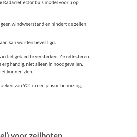
e Radarreflector buis model voor u op
a geen windweerstand en hindert de zeilen
 aan kan worden bevestigd.
in het gebied te versterken. Ze reflecteren
s erg handig, niet alleen in noodgevallen,
niet kunnen zien.
eken van 90 ° in een plastic behuizing;
el) voor zeilboten