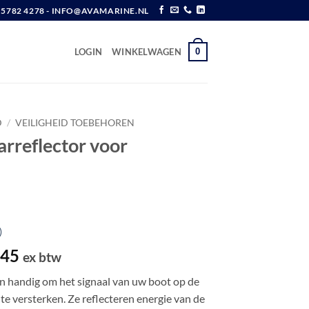
6 5782 4278 - INFO@AVAMARINE.NL
0
LOGIN
WINKELWAGEN
D
/
VEILIGHEID TOEBEHOREN
arreflector voor
)
pronkelijke
Huidige
,45
ex btw
prijs
jn handig om het signaal van uw boot op de
is:
 te versterken. Ze reflecteren energie van de
,08.
€ 22,45.