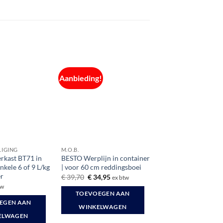
Aanbieding!
LIGING
M.O.B.
rkast BT71 in
BESTO Werplijn in container
nkele 6 of 9 L/kg
| voor 60 cm reddingsboei
er
Oorspronkelijke
Huidige
€
39,70
€
34,95
ex btw
prijs
prijs
tw
was:
is:
TOEVOEGEN AAN
€ 39,70.
€ 34,95.
EGEN AAN
WINKELWAGEN
ELWAGEN