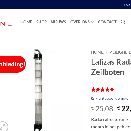
T 0
HOME
SHOP
NIEUWS
OVER ONS
CONTACT
HOME
/
VEILIGHEI
Lalizas Rad
nbieding!
Zeilboten
Gewaardeerd
2
(
2
klantbeoordelingen
5
op 5
gebaseerd
Oors
25,08
22
€
€
op
prijs
klantbeoordelingen
Radarreflectoren zi
was:
radars in het gebied
€ 25