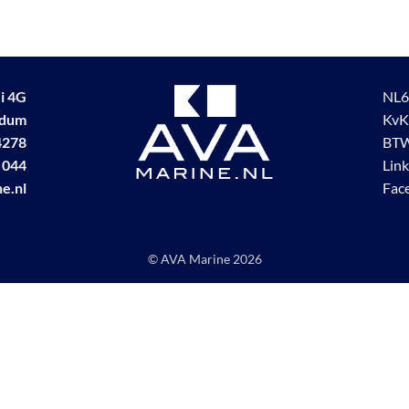
i 4G
NL6
udum
KvK
4278
BTW
 044
Lin
e.nl
Fac
© AVA Marine
2026