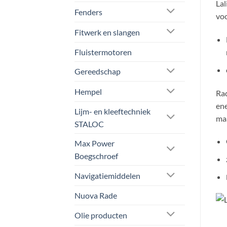
Lal
Fenders
vo
Fitwerk en slangen
Fluistermotoren
Gereedschap
Hempel
Rad
ene
Lijm- en kleeftechniek
maa
STALOC
Max Power
Boegschroef
Navigatiemiddelen
Nuova Rade
Olie producten