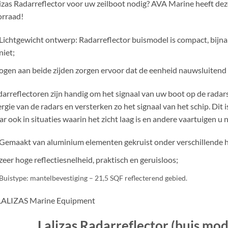
izas Radarreflector voor uw zeilboot nodig? AVA Marine heeft dez
orraad!
Lichtgewicht ontwerp: Radarreflector buismodel is compact, bijn
niet;
ogen aan beide zijden zorgen ervoor dat de eenheid nauwsluitend
arreflectoren zijn handig om het signaal van uw boot op de radars 
rgie van de radars en versterken zo het signaal van het schip. Dit i
r ook in situaties waarin het zicht laag is en andere vaartuigen u 
Gemaakt van aluminium elementen gekruist onder verschillende ho
zeer hoge reflectiesnelheid, praktisch en geruisloos;
Buistype: mantelbevestiging – 21,5 SQF reflecterend gebied.
Lalizas Radarreflector (buis mod