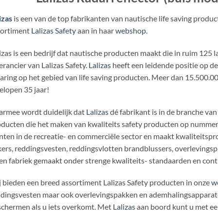
izas
is een van de top fabrikanten van nautische life saving produ
sortiment
Lalizas Safety
aan in haar
webshop
.
izas is een bedrijf dat nautische producten maakt die in ruim 125 
erancier van Lalizas Safety.
Lalizas
heeft een leidende positie op d
aring op het gebied van life saving producten. Meer dan 15.500.00
elopen 35 jaar!
rmee wordt duidelijk dat
Lalizas
dé fabrikant is in de branche van
ducten die het maken van kwaliteits safety producten op nummer 
nten in de recreatie- en commerciële sector en maakt kwaliteitspro
ers, reddingsvesten, reddingsvlotten brandblussers, overlevings
en fabriek gemaakt onder strenge kwaliteits- standaarden en cont
 bieden een breed assortiment Lalizas Safety producten in onze
w
dingsvesten maar ook overlevingspakken en ademhalingsapparaten
chermen als u iets overkomt. Met
Lalizas
aan boord kunt u met een