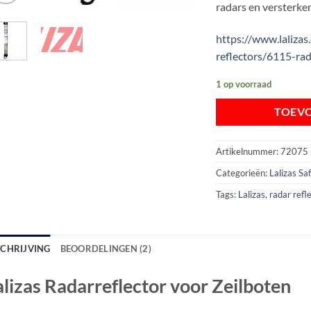
radars en versterken
https://www.laliza
reflectors/6115-rad
1 op voorraad
TOEV
Artikelnummer:
72075
Categorieën:
Lalizas S
Tags:
Lalizas
,
radar refl
SCHRIJVING
BEOORDELINGEN (2)
alizas Radarreflector voor Zeilboten