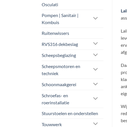
Osculati
Lal
Pompen | Sanitair |
as
Kombuis
Lal
Ruitenwissers
lev
RVS316 dekbeslag
erv
afg
Scheepsbeglazing
Daa
Scheepsmotoren en
pro
techniek
kla
Schoonmaakgerei
ank
eig
Schroefas- en
roerinstallatie
Wij
Stuurstoelen en onderstellen
red
bes
Touwwerk