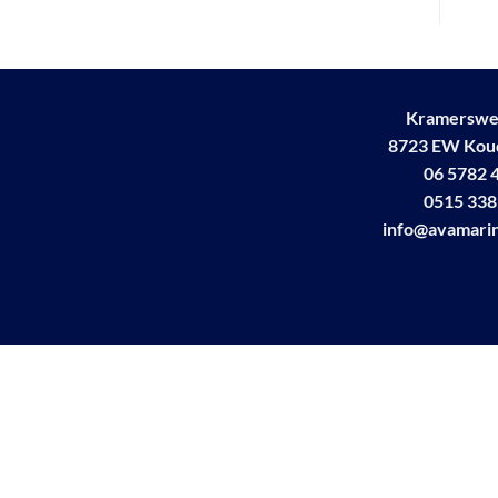
Kramerswe
8723 EW Ko
06 5782 
0515 338
info@avamarin