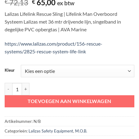
Oorspronkelijke
Huidige
72,13
65,00
€
€
ex btw
op
prijs
prijs
klantbeoordeling
Lalizas Lifelink Rescue Sling | Lifelink Man Overboord
was:
is:
Systeem Lalizas met 36 mtr drijvende lijn, singelband in
€ 72,13.
€ 65,00.
degelijke PVC opbergtas | AVA Marine
https://www.lalizas.com/product/156-rescue-
systems/2825-rescue-system-life-link
Kleur
Lalizas Lifelink Resque Sling | Lifelink Man Overboord Systeem Lalizas
TOEVOEGEN AAN WINKELWAGEN
Artikelnummer:
N/B
Categorieën:
Lalizas Safety Equipment
,
M.O.B.