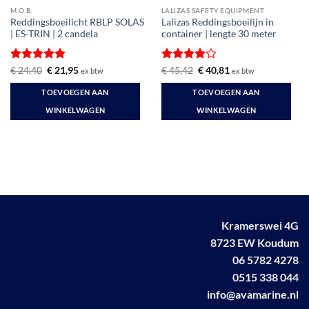
M.O.B.
LALIZAS SAFETY EQUIPMENT
Reddingsboeilicht RBLP SOLAS
Lalizas Reddingsboeilijn in
| ES-TRIN | 2 candela
container | lengte 30 meter
Gewaardeerd
Oorspronkelijke
Huidige
Gewaardeerd
Oorspronkelijke
Huidige
€
24,40
€
21,95
€
45,42
€
40,81
ex btw
ex btw
prijs
prijs
prijs
prijs
5
uit 5
4
uit 5
was:
is:
was:
is:
TOEVOEGEN AAN
TOEVOEGEN AAN
€ 24,40.
€ 21,95.
€ 45,42.
€ 40,81.
WINKELWAGEN
WINKELWAGEN
Kramerswei 4G
8723 EW Koudum
06 5782 4278
0515 338 044
info@avamarine.nl