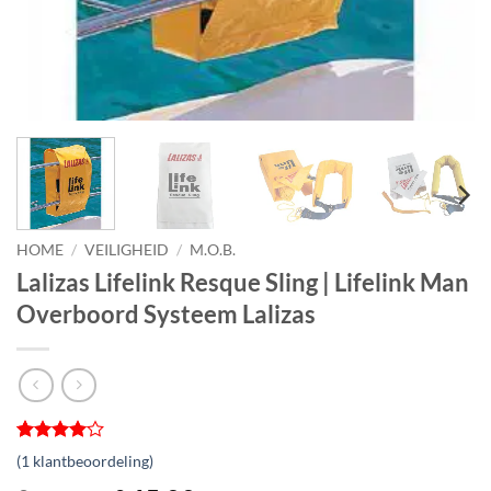
HOME
/
VEILIGHEID
/
M.O.B.
Lalizas Lifelink Resque Sling | Lifelink Man
Overboord Systeem Lalizas
Gewaardeerd
1
(
1
klantbeoordeling)
4
op 5
gebaseerd