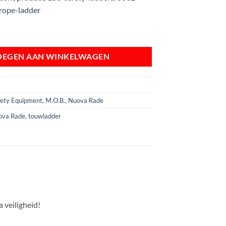
rope-ladder
adder Flushmount aantal
OEGEN AAN WINKELWAGEN
afety Equipment
,
M.O.B.
,
Nuova Rade
ova Rade
,
touwladder
veiligheid!