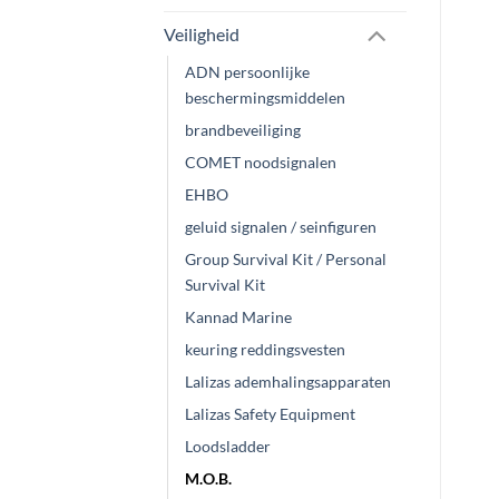
Veiligheid
ADN persoonlijke
beschermingsmiddelen
brandbeveiliging
COMET noodsignalen
EHBO
geluid signalen / seinfiguren
Group Survival Kit / Personal
Survival Kit
Kannad Marine
keuring reddingsvesten
Lalizas ademhalingsapparaten
Lalizas Safety Equipment
Loodsladder
M.O.B.