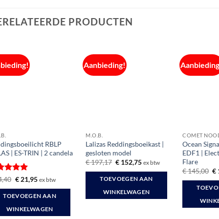
ERELATEERDE PRODUCTEN
bieding!
Aanbieding!
Aanbieding
.B.
M.O.B.
COMET NOO
dingsboeilicht RBLP
Lalizas Reddingsboeikast |
Ocean Sign
AS | ES-TRIN | 2 candela
gesloten model
EDF1 | Elec
Flare
Oorspronkelijke
Huidige
€
197,17
€
152,75
ex btw
prijs
prijs
Oo
€
145,00
€
was:
is:
pr
waardeerd
Oorspronkelijke
Huidige
4,40
€
21,95
TOEVOEGEN AAN
ex btw
€ 197,17.
€ 152,75.
wa
prijs
prijs
it 5
TOEVO
€ 
was:
is:
WINKELWAGEN
TOEVOEGEN AAN
€ 24,40.
€ 21,95.
WINK
WINKELWAGEN