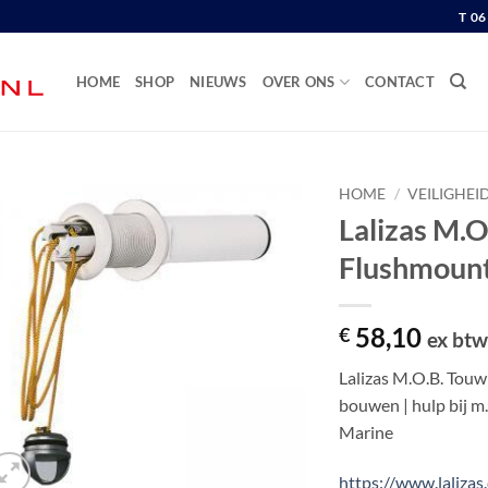
T 0
HOME
SHOP
NIEUWS
OVER ONS
CONTACT
HOME
/
VEILIGHEI
Lalizas M.
Flushmoun
58,10
€
ex bt
Lalizas M.O.B. Touwl
bouwen | hulp bij m
Marine
https://www.laliza