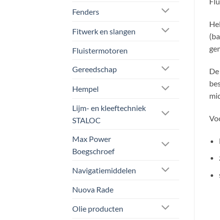
Flu
Fenders
Hel
Fitwerk en slangen
(ba
gem
Fluistermotoren
Gereedschap
De 
bes
Hempel
mid
Lijm- en kleeftechniek
Vo
STALOC
Max Power
Boegschroef
Navigatiemiddelen
Nuova Rade
Olie producten