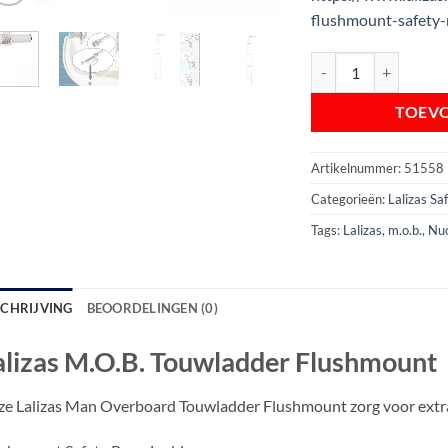
flushmount-safety-
Lalizas M.O.B. Touwl
TOEV
Artikelnummer:
51558
Categorieën:
Lalizas S
Tags:
Lalizas
,
m.o.b.
,
Nu
SCHRIJVING
BEOORDELINGEN (0)
alizas M.O.B. Touwladder Flushmount
e Lalizas Man Overboard Touwladder Flushmount zorg voor extra 