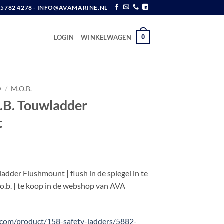
6 5782 4278 - INFO@AVAMARINE.NL
0
LOGIN
WINKELWAGEN
D
/
M.O.B.
O.B. Touwladder
t
w
adder Flushmount | flush in de spiegel in te
.o.b. | te koop in de webshop van AVA
s.com/product/158-safety-ladders/5882-