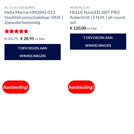
ACCU ACCESSOIRES
ANKERLICHT
Hella Marine HM2843-013
HELLA NaviLED 360° PRO
Hoofdstroomschakelaar 500A |
Ankerlicht | 2 N.M. | all-round
Zeewaterbestendig
wit
€
120,00
ex btw
TOEVOEGEN AAN
Gewaardeerd
Oorspronkelijke
Huidige
€
35,75
€
28,95
ex btw
prijs
prijs
5
uit 5
WINKELWAGEN
was:
is:
TOEVOEGEN AAN
€ 35,75.
€ 28,95.
WINKELWAGEN
Aanbieding!
Aanbieding!