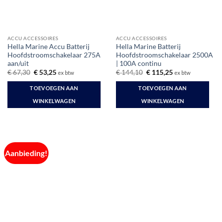
ACCU ACCESSOIRES
ACCU ACCESSOIRES
Hella Marine Accu Batterij
Hella Marine Batterij
Hoofdstroomschakelaar 275A
Hoofdstroomschakelaar 2500A
aan/uit
| 100A continu
Oorspronkelijke
Huidige
Oorspronkelijke
Huidige
€
67,30
€
53,25
€
144,10
€
115,25
ex btw
ex btw
prijs
prijs
prijs
prijs
was:
is:
was:
is:
TOEVOEGEN AAN
TOEVOEGEN AAN
€ 67,30.
€ 53,25.
€ 144,10.
€ 115,25.
WINKELWAGEN
WINKELWAGEN
Aanbieding!