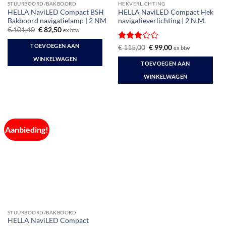
STUURBOORD/BAKBOORD
HEKVERLICHTING
HELLA NaviLED Compact BSH
HELLA NaviLED Compact Hek
Bakboord navigatielamp | 2 NM
navigatieverlichting | 2 N.M.
Oorspronkelijke
Huidige
€
101,40
€
82,50
ex btw
prijs
prijs
was:
is:
TOEVOEGEN AAN
Gewaardeerd
Oorspronkelijke
Huidige
€
115,00
€
99,00
ex btw
€ 101,40.
€ 82,50.
prijs
prijs
3
uit 5
WINKELWAGEN
was:
is:
TOEVOEGEN AAN
€ 115,00.
€ 99,00.
WINKELWAGEN
Aanbieding!
STUURBOORD/BAKBOORD
HELLA NaviLED Compact