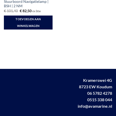
Stuurboord Navigatielamp |
BSH | 2 NM
Oorspronkelijke
Huidige
€
101,40
€
82,50
ex btw
prijs
prijs
was:
is:
TOEVOEGEN AAN
€ 101,40.
€ 82,50.
WINKELWAGEN
Kramerswei 4G
8723 EW Koudum
06 5782 4278
0515 338 044
info@avamarine.nl