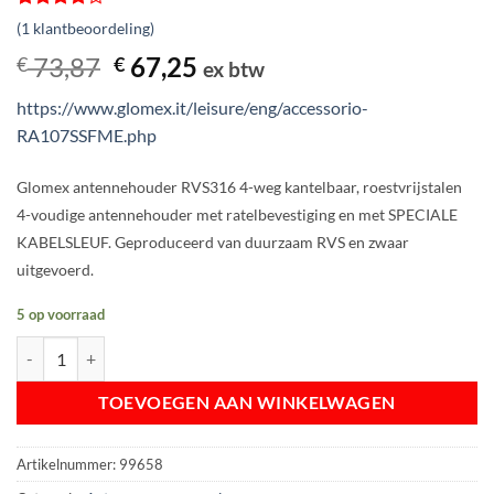
Gewaardeerd
1
(
1
klantbeoordeling)
4
op 5
gebaseerd
Oorspronkelijke
Huidige
73,87
67,25
€
€
ex btw
op
prijs
prijs
klantbeoordeling
https://www.glomex.it/leisure/eng/accessorio-
was:
is:
RA107SSFME.php
€ 73,87.
€ 67,25.
Glomex antennehouder RVS316 4-weg kantelbaar, roestvrijstalen
4-voudige antennehouder met ratelbevestiging en met SPECIALE
KABELSLEUF. Geproduceerd van duurzaam RVS en zwaar
uitgevoerd.
5 op voorraad
Glomex Antennehouder RVS316 | 4-weg kantelbaar aantal
TOEVOEGEN AAN WINKELWAGEN
Artikelnummer:
99658