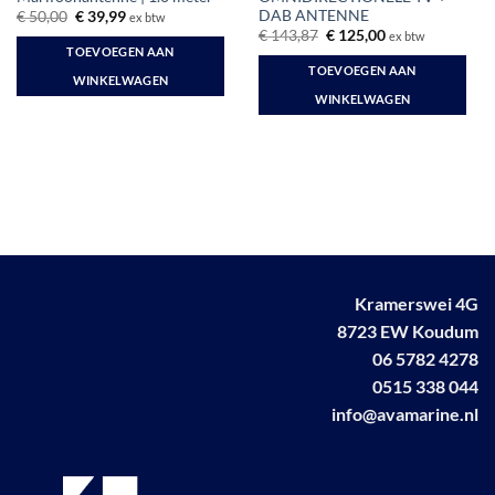
DAB ANTENNE
Oorspronkelijke
Huidige
€
50,00
€
39,99
ex btw
prijs
prijs
Oorspronkelijke
Huidige
€
143,87
€
125,00
ex btw
was:
is:
prijs
prijs
TOEVOEGEN AAN
€ 50,00.
€ 39,99.
was:
is:
TOEVOEGEN AAN
€ 143,87.
€ 125,00.
WINKELWAGEN
WINKELWAGEN
Kramerswei 4G
8723 EW Koudum
06 5782 4278
0515 338 044
info@avamarine.nl