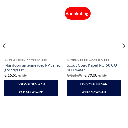
Aanbieding!
ANTENNES EN ACCESSOIRES
ANTENNES EN ACCESSOIRES
Marifoon antennevoet RVS met
Scout Coax Kabel RG-58 CU
grondplaat
100 meter
Oorspronkelijke
Huidige
€
15,95
€
126,00
€
99,00
ex btw
ex btw
prijs
prijs
was:
is:
TOEVOEGEN AAN
TOEVOEGEN AAN
€ 126,00.
€ 99,00.
WINKELWAGEN
WINKELWAGEN