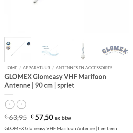
HOME
/
APPARATUUR
/
ANTENNES EN ACCESSOIRES
GLOMEX Glomeasy VHF Marifoon
Antenne | 90 cm | spriet
Oorspronkelijke
Huidige
63,95
57,50
€
€
ex btw
prijs
prijs
GLOMEX Glomeasy VHF Marifoon Antenne | heeft een
was:
is: