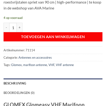
roestvrijstalen spriet van 90 cm | high-performance | te koop
€ 63,95.
€ 57,50.
in de webshop van AVA Marine
4 op voorraad
GLOMEX Glomeasy VHF Marifoon Antenne | 90 cm | spriet aantal
TOEVOEGEN AAN WINKELWAGEN
Artikelnummer:
71114
Categorie:
Antennes en accessoires
Tags:
Glomex
,
marifoon antenne
,
VHF
,
VHF antenne
BESCHRIJVING
BEOORDELINGEN (0)
GLOMEX Glomeasy VHF Marifoon