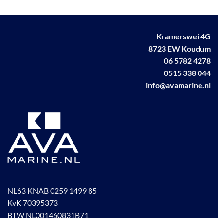
Kramerswei 4G
8723 EW Koudum
06 5782 4278
0515 338 044
info@avamarine.nl
NL63 KNAB 0259 1499 85
KvK 70395373
BTW NL001460831B71