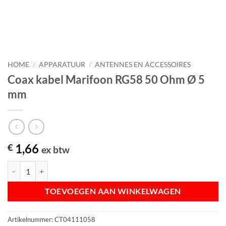
HOME
/
APPARATUUR
/
ANTENNES EN ACCESSOIRES
Coax kabel Marifoon RG58 50 Ohm Ø 5
mm
1,66
€
ex btw
Coax kabel Marifoon RG58 50 Ohm Ø 5 mm aantal
TOEVOEGEN AAN WINKELWAGEN
Artikelnummer:
CT04111058