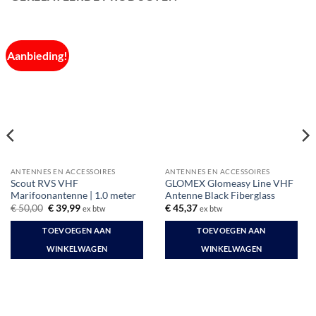
Aanbieding!
ANTENNES EN ACCESSOIRES
ANTENNES EN ACCESSOIRES
Scout RVS VHF
GLOMEX Glomeasy Line VHF
Marifoonantenne | 1.0 meter
Antenne Black Fiberglass
Oorspronkelijke
Huidige
€
50,00
€
39,99
€
45,37
ex btw
ex btw
prijs
prijs
was:
is:
TOEVOEGEN AAN
TOEVOEGEN AAN
€ 50,00.
€ 39,99.
WINKELWAGEN
WINKELWAGEN